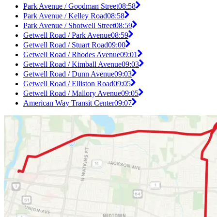
Park Avenue / Goodman Street
08:58
Park Avenue / Kelley Road
08:58
Park Avenue / Shotwell Street
08:59
Getwell Road / Park Avenue
08:59
Getwell Road / Stuart Road
09:00
Getwell Road / Rhodes Avenue
09:01
Getwell Road / Kimball Avenue
09:03
Getwell Road / Dunn Avenue
09:03
Getwell Road / Elliston Road
09:05
Getwell Road / Mallory Avenue
09:05
American Way Transit Center
09:07