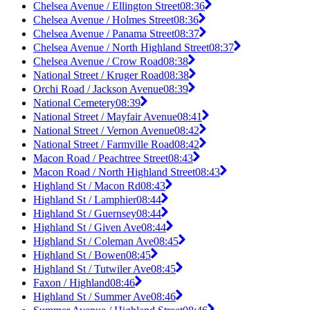
Chelsea Avenue / Ellington Street
08:36
Chelsea Avenue / Holmes Street
08:36
Chelsea Avenue / Panama Street
08:37
Chelsea Avenue / North Highland Street
08:37
Chelsea Avenue / Crow Road
08:38
National Street / Kruger Road
08:38
Orchi Road / Jackson Avenue
08:39
National Cemetery
08:39
National Street / Mayfair Avenue
08:41
National Street / Vernon Avenue
08:42
National Street / Farmville Road
08:42
Macon Road / Peachtree Street
08:43
Macon Road / North Highland Street
08:43
Highland St / Macon Rd
08:43
Highland St / Lamphier
08:44
Highland St / Guernsey
08:44
Highland St / Given Ave
08:44
Highland St / Coleman Ave
08:45
Highland St / Bowen
08:45
Highland St / Tutwiler Ave
08:45
Faxon / Highland
08:46
Highland St / Summer Ave
08:46