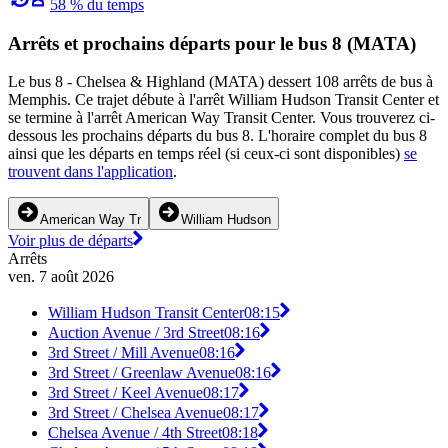
58 % du temps
Arrêts et prochains départs pour le bus 8 (MATA)
Le bus 8 - Chelsea & Highland (MATA) dessert 108 arrêts de bus à
Memphis. Ce trajet débute à l'arrêt William Hudson Transit Center et
se termine à l'arrêt American Way Transit Center. Vous trouverez ci-
dessous les prochains départs du bus 8. L'horaire complet du bus 8
ainsi que les départs en temps réel (si ceux-ci sont disponibles)
se
trouvent dans l'application
.
American Way Tr
William Hudson
Voir plus de départs
Arrêts
ven. 7 août 2026
William Hudson Transit Center
08:15
Auction Avenue / 3rd Street
08:16
3rd Street / Mill Avenue
08:16
3rd Street / Greenlaw Avenue
08:16
3rd Street / Keel Avenue
08:17
3rd Street / Chelsea Avenue
08:17
Chelsea Avenue / 4th Street
08:18