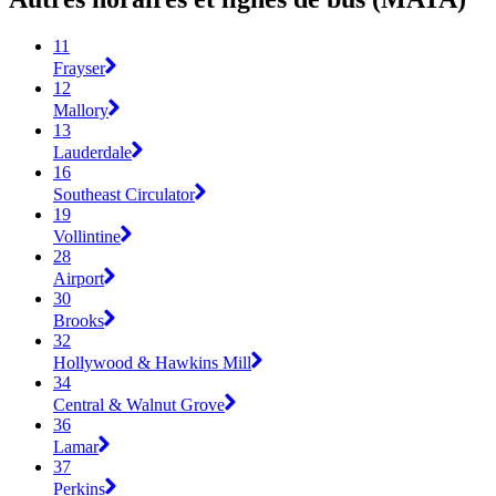
11
Frayser
12
Mallory
13
Lauderdale
16
Southeast Circulator
19
Vollintine
28
Airport
30
Brooks
32
Hollywood & Hawkins Mill
34
Central & Walnut Grove
36
Lamar
37
Perkins