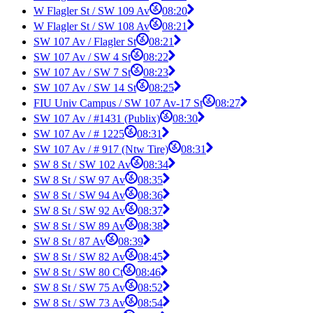
W Flagler St / SW 109 Av
08:20
W Flagler St / SW 108 Av
08:21
SW 107 Av / Flagler St
08:21
SW 107 Av / SW 4 St
08:22
SW 107 Av / SW 7 St
08:23
SW 107 Av / SW 14 St
08:25
FIU Univ Campus / SW 107 Av-17 St
08:27
SW 107 Av / #1431 (Publix)
08:30
SW 107 Av / # 1225
08:31
SW 107 Av / # 917 (Ntw Tire)
08:31
SW 8 St / SW 102 Av
08:34
SW 8 St / SW 97 Av
08:35
SW 8 St / SW 94 Av
08:36
SW 8 St / SW 92 Av
08:37
SW 8 St / SW 89 Av
08:38
SW 8 St / 87 Av
08:39
SW 8 St / SW 82 Av
08:45
SW 8 St / SW 80 Ct
08:46
SW 8 St / SW 75 Av
08:52
SW 8 St / SW 73 Av
08:54