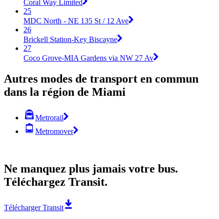
Coral Way Limited
25
MDC North - NE 135 St / 12 Ave
26
Brickell Station-Key Biscayne
27
Coco Grove-MIA Gardens via NW 27 Av
Autres modes de transport en commun
dans la région de Miami
Metrorail
Metromover
Ne manquez plus jamais votre bus.
Téléchargez Transit.
Télécharger Transit