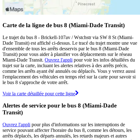
Carte de la ligne de bus 8 (Miami-Dade Transit)
Le trajet du bus 8 - Brickell-107av / Wstchstr via SW 8 St (Miami-
Dade Transit) est affiché ci-dessus. Le tracé du trajet montre une vue
d'ensemble de tous les arrêts desservis par le bus 8 (Miami-Dade
Transit) pour vous aider à planifier vos déplacements sur le réseau
Miami-Dade Transit.
Ouvrez l'appli
pour voir les infos détaillées du
trajet sur la carte, incluant les alertes relatives à des arrêts précis,
comme les arrêts ayant été annulés ou déplacés. Vous y verrez aussi
l'emplacement des véhicules en temps réel sur la carte pour savoir si
le bus 8 s'approche de votre arrêt.
Voir la carte détaillée pour cette ligne
Alertes de service pour le bus 8 (Miami-Dade
Transit)
Ouvrez l'appli
pour plus d'informations sur les interruptions de
service pouvant affecter l'horaire du bus 8, comme les détours, les
arrêts déplacés, les départs annulés, les retards majeurs et autres