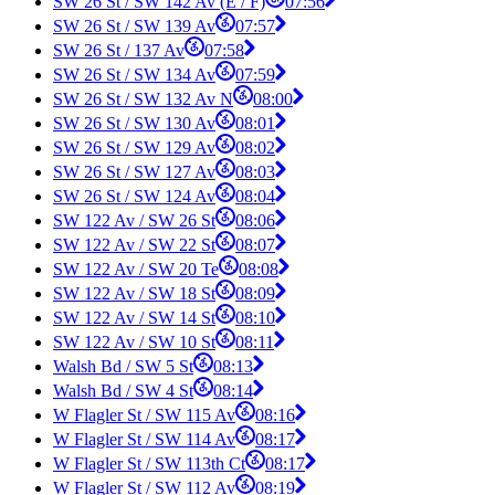
SW 26 St / SW 142 Av (E / F)
07:56
SW 26 St / SW 139 Av
07:57
SW 26 St / 137 Av
07:58
SW 26 St / SW 134 Av
07:59
SW 26 St / SW 132 Av N
08:00
SW 26 St / SW 130 Av
08:01
SW 26 St / SW 129 Av
08:02
SW 26 St / SW 127 Av
08:03
SW 26 St / SW 124 Av
08:04
SW 122 Av / SW 26 St
08:06
SW 122 Av / SW 22 St
08:07
SW 122 Av / SW 20 Te
08:08
SW 122 Av / SW 18 St
08:09
SW 122 Av / SW 14 St
08:10
SW 122 Av / SW 10 St
08:11
Walsh Bd / SW 5 St
08:13
Walsh Bd / SW 4 St
08:14
W Flagler St / SW 115 Av
08:16
W Flagler St / SW 114 Av
08:17
W Flagler St / SW 113th Ct
08:17
W Flagler St / SW 112 Av
08:19