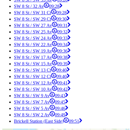
SW 8 St / 32 Av
09:28
SW 8 St / SW 31 Ct
09:28
SW 8 St / SW 29 Ct
09:30
SW 8 St / SW 27 Av
09:31
SW 8 St / SW 25 Av
09:32
SW 8 St / SW 24 Av
09:33
SW 8 St / SW 22 Av
09:34
SW 8 St / SW 19 Av
09:36
SW 8 St / SW 17 Av
09:38
SW 8 St / SW 15 Av
09:39
SW 8 St / SW 13 Ct
09:40
SW 8 St / SW 12 Ct
09:40
SW 8 St / SW 12 Av
09:41
SW 8 St / SW 10 Av
09:42
SW 8 St / SW 9 Av
09:43
SW 8 St / SW 7 Av
09:45
SW 8 St / SW 5 Av
09:46
SW 8 St / SW 2 Av
09:49
Brickell Station (East Side)
09:51