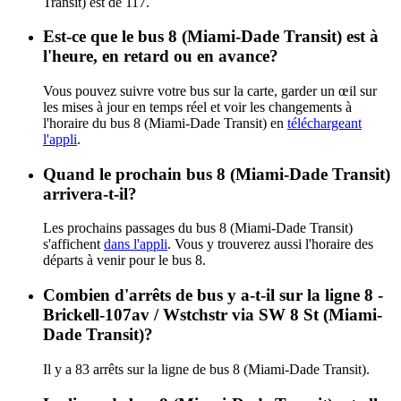
Transit) est de 117.
Est-ce que le bus 8 (Miami-Dade Transit) est à
l'heure, en retard ou en avance?
Vous pouvez suivre votre bus sur la carte, garder un œil sur
les mises à jour en temps réel et voir les changements à
l'horaire du bus 8 (Miami-Dade Transit) en
téléchargeant
l'appli
.
Quand le prochain bus 8 (Miami-Dade Transit)
arrivera-t-il?
Les prochains passages du bus 8 (Miami-Dade Transit)
s'affichent
dans l'appli
. Vous y trouverez aussi l'horaire des
départs à venir pour le bus 8.
Combien d'arrêts de bus y a-t-il sur la ligne 8 -
Brickell-107av / Wstchstr via SW 8 St (Miami-
Dade Transit)?
Il y a 83 arrêts sur la ligne de bus 8 (Miami-Dade Transit).