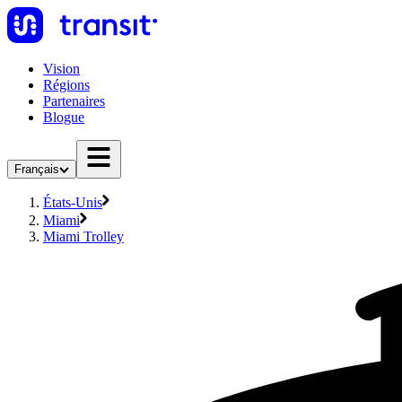
Vision
Régions
Partenaires
Blogue
Français
États-Unis
Miami
Miami Trolley