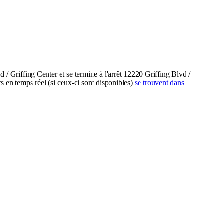
/ Griffing Center et se termine à l'arrêt 12220 Griffing Blvd /
 en temps réel (si ceux-ci sont disponibles)
se trouvent dans