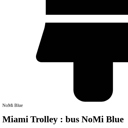
NoMi Blue
Miami Trolley : bus NoMi Blue