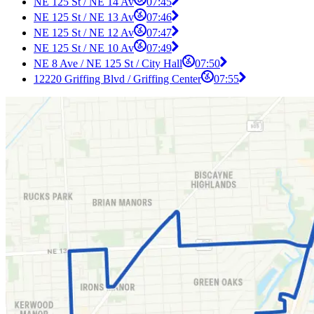
NE 125 St / NE 14 Av
07:45
NE 125 St / NE 13 Av
07:46
NE 125 St / NE 12 Av
07:47
NE 125 St / NE 10 Av
07:49
NE 8 Ave / NE 125 St / City Hall
07:50
12220 Griffing Blvd / Griffing Center
07:55