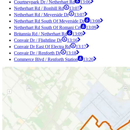
Courtneypark Dr / Netherhart Rd
13:06
Netherhart Rd / Bonhill Rd
13:07
Netherhart Rd / Meyerside Dr
13:07
Netherhart Rd South Of Meyerside Dr
13:08
Netherhart Rd South Of Romani Crt
13:09
Britannia Rd / Netherhart Rd
13:09
Convair Dr / Flightline Dr
13:16
Convair Dr East Of Electra Rd
13:17
Convair Dr / Renforth Dr
13:18
Commerce Blvd / Renforth Station
13:20