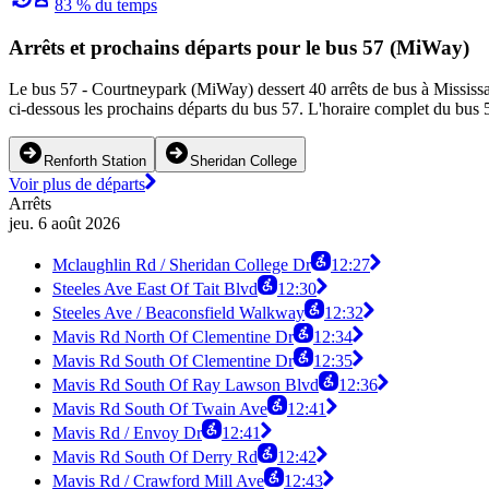
83 % du temps
Arrêts et prochains départs pour le bus 57 (MiWay)
Le bus 57 - Courtneypark (MiWay) dessert 40 arrêts de bus à Mississau
ci-dessous les prochains départs du bus 57. L'horaire complet du bus 5
Renforth Station
Sheridan College
Voir plus de départs
Arrêts
jeu. 6 août 2026
Mclaughlin Rd / Sheridan College Dr
12:27
Steeles Ave East Of Tait Blvd
12:30
Steeles Ave / Beaconsfield Walkway
12:32
Mavis Rd North Of Clementine Dr
12:34
Mavis Rd South Of Clementine Dr
12:35
Mavis Rd South Of Ray Lawson Blvd
12:36
Mavis Rd South Of Twain Ave
12:41
Mavis Rd / Envoy Dr
12:41
Mavis Rd South Of Derry Rd
12:42
Mavis Rd / Crawford Mill Ave
12:43