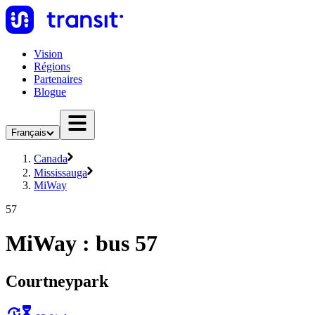
Vision
Régions
Partenaires
Blogue
Français
Canada
Mississauga
MiWay
57
MiWay : bus 57
Courtneypark