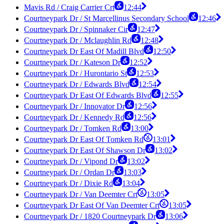
Mavis Rd / Craig Carrier Crt
12:44
Courtneypark Dr / St Marcellinus Secondary School
12:46
Courtneypark Dr / Spinnaker Cir
12:47
Courtneypark Dr / Mclaughlin Rd
12:48
Courtneypark Dr East Of Madill Blvd
12:50
Courtneypark Dr / Kateson Dr
12:52
Courtneypark Dr / Hurontario St
12:53
Courtneypark Dr / Edwards Blvd
12:54
Courtneypark Dr East Of Edwards Blvd
12:55
Courtneypark Dr / Innovator Dr
12:56
Courtneypark Dr / Kennedy Rd
12:56
Courtneypark Dr / Tomken Rd
13:00
Courtneypark Dr East Of Tomken Rd
13:01
Courtneypark Dr East Of Shawson Dr
13:02
Courtneypark Dr / Vipond Dr
13:02
Courtneypark Dr / Ordan Dr
13:03
Courtneypark Dr / Dixie Rd
13:04
Courtneypark Dr / Van Deemter Crt
13:05
Courtneypark Dr East Of Van Deemter Crt
13:05
Courtneypark Dr / 1820 Courtneypark Dr
13:06