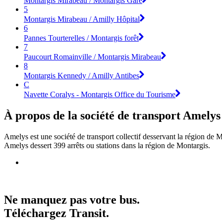
Montargis Mirabeau / Montargis Gare
5
Montargis Mirabeau / Amilly Hôpital
6
Pannes Tourterelles / Montargis forêt
7
Paucourt Romainville / Montargis Mirabeau
8
Montargis Kennedy / Amilly Antibes
C
Navette Coralys - Montargis Office du Tourisme
À propos de la société de transport Amelys
Amelys est une société de transport collectif desservant la région de 
Amelys dessert 399 arrêts ou stations dans la région de Montargis.
Ne manquez pas votre bus.
Téléchargez Transit.