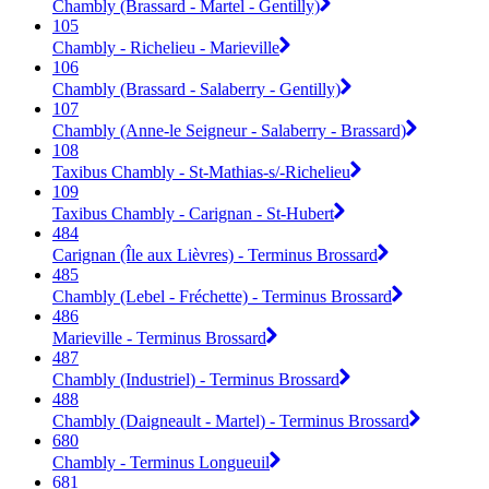
Chambly (Brassard - Martel - Gentilly)
105
Chambly - Richelieu - Marieville
106
Chambly (Brassard - Salaberry - Gentilly)
107
Chambly (Anne-le Seigneur - Salaberry - Brassard)
108
Taxibus Chambly - St-Mathias-s/-Richelieu
109
Taxibus Chambly - Carignan - St-Hubert
484
Carignan (Île aux Lièvres) - Terminus Brossard
485
Chambly (Lebel - Fréchette) - Terminus Brossard
486
Marieville - Terminus Brossard
487
Chambly (Industriel) - Terminus Brossard
488
Chambly (Daigneault - Martel) - Terminus Brossard
680
Chambly - Terminus Longueuil
681