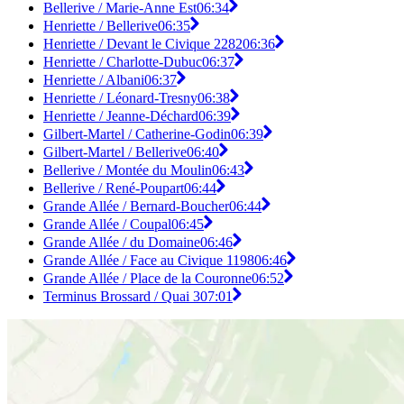
Bellerive / Marie-Anne Est
06:34
Henriette / Bellerive
06:35
Henriette / Devant le Civique 2282
06:36
Henriette / Charlotte-Dubuc
06:37
Henriette / Albani
06:37
Henriette / Léonard-Tresny
06:38
Henriette / Jeanne-Déchard
06:39
Gilbert-Martel / Catherine-Godin
06:39
Gilbert-Martel / Bellerive
06:40
Bellerive / Montée du Moulin
06:43
Bellerive / René-Poupart
06:44
Grande Allée / Bernard-Boucher
06:44
Grande Allée / Coupal
06:45
Grande Allée / du Domaine
06:46
Grande Allée / Face au Civique 1198
06:46
Grande Allée / Place de la Couronne
06:52
Terminus Brossard / Quai 3
07:01