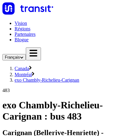
Vision
Régions
Partenaires
Blogue
Français
Canada
Montréal
exo Chambly-Richelieu-Carignan
483
exo Chambly-Richelieu-
Carignan : bus 483
Carignan (Bellerive-Henriette) -