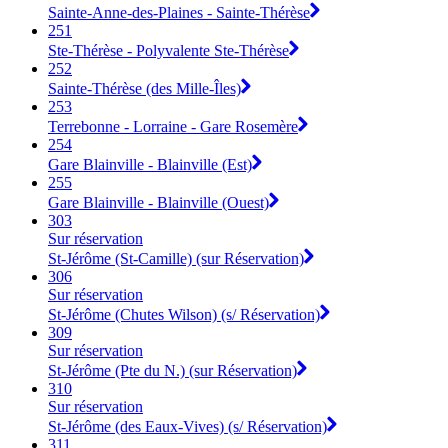
Sainte-Anne-des-Plaines - Sainte-Thérèse
251
Ste-Thérèse - Polyvalente Ste-Thérèse
252
Sainte-Thérèse (des Mille-Îles)
253
Terrebonne - Lorraine - Gare Rosemère
254
Gare Blainville - Blainville (Est)
255
Gare Blainville - Blainville (Ouest)
303
Sur réservation
St-Jérôme (St-Camille) (sur Réservation)
306
Sur réservation
St-Jérôme (Chutes Wilson) (s/ Réservation)
309
Sur réservation
St-Jérôme (Pte du N.) (sur Réservation)
310
Sur réservation
St-Jérôme (des Eaux-Vives) (s/ Réservation)
311