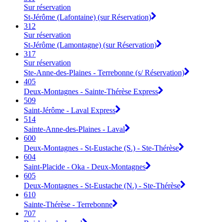
Sur réservation
St-Jérôme (Lafontaine) (sur Réservation)
312
Sur réservation
St-Jérôme (Lamontagne) (sur Réservation)
317
Sur réservation
Ste-Anne-des-Plaines - Terrebonne (s/ Réservation)
405
Deux-Montagnes - Sainte-Thérèse Express
509
Saint-Jérôme - Laval Express
514
Sainte-Anne-des-Plaines - Laval
600
Deux-Montagnes - St-Eustache (S.) - Ste-Thérèse
604
Saint-Placide - Oka - Deux-Montagnes
605
Deux-Montagnes - St-Eustache (N.) - Ste-Thérèse
610
Sainte-Thérèse - Terrebonne
707