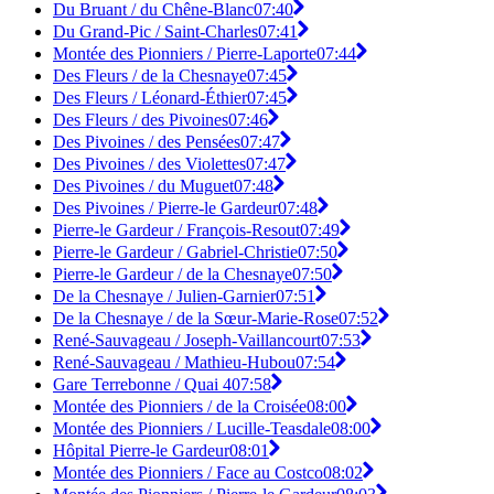
Du Bruant / du Chêne-Blanc
07:40
Du Grand-Pic / Saint-Charles
07:41
Montée des Pionniers / Pierre-Laporte
07:44
Des Fleurs / de la Chesnaye
07:45
Des Fleurs / Léonard-Éthier
07:45
Des Fleurs / des Pivoines
07:46
Des Pivoines / des Pensées
07:47
Des Pivoines / des Violettes
07:47
Des Pivoines / du Muguet
07:48
Des Pivoines / Pierre-le Gardeur
07:48
Pierre-le Gardeur / François-Resout
07:49
Pierre-le Gardeur / Gabriel-Christie
07:50
Pierre-le Gardeur / de la Chesnaye
07:50
De la Chesnaye / Julien-Garnier
07:51
De la Chesnaye / de la Sœur-Marie-Rose
07:52
René-Sauvageau / Joseph-Vaillancourt
07:53
René-Sauvageau / Mathieu-Hubou
07:54
Gare Terrebonne / Quai 4
07:58
Montée des Pionniers / de la Croisée
08:00
Montée des Pionniers / Lucille-Teasdale
08:00
Hôpital Pierre-le Gardeur
08:01
Montée des Pionniers / Face au Costco
08:02