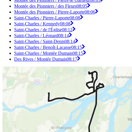
Montée des Pionniers / Pierre-le Gardeur
08:03
Montée des Pionniers / des Fleurs
08:05
Montée des Pionniers / Pierre-Laporte
08:06
Saint-Charles / Pierre-Laporte
08:08
Saint-Charles / Kennedy
08:08
Saint-Charles / de l'Église
08:12
Saint-Charles / Léonard
08:14
Saint-Charles / Saint-Denis
08:14
Saint-Charles / Benoît-Lacasse
08:15
Saint-Charles / Montée Dumais
08:15
Des Rives / Montée Dumais
08:17