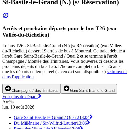
St-Basile-le-Grand (N.) (s/ Réservation)
Arrêts et prochains départs pour le bus T26 (exo
Vallée-du-Richelieu)
Le bus T26 - St-Basile-le-Grand (N.) (s/ Réservation) (exo Vallée-
du-Richelieu) dessert 19 arrêts de bus à Montréal. Ce trajet débute à
l'arrêt Gare Saint-Basile-le-Grand / Quai 2 et se termine à l'arrêt
Champagne / Montée des Trinitaires. Vous trouverez ci-dessous les
prochains départs du bus T26. L'horaire complet du bus T26 ainsi
que les départs en temps réel (si ceux-ci sont disponibles)
se trouvent
dans l'application
.
Champagne / des Trinitaires
Gare Saint-Basile-le-Grand
Voir plus de départs
Arrêts
lun. 10 août 2026
Gare Saint-Basile-le-Grand / Quai 2
13:04
Du Millénaire / Sir-Wilfrid-Laurier
13:06
Rang des Vingt / du Millénaire
13:08