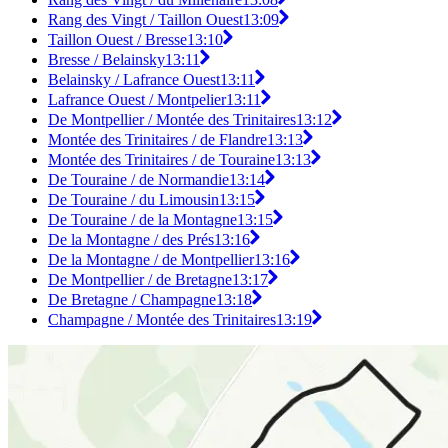
Rang des Vingt / Taillon Ouest
13:09
Taillon Ouest / Bresse
13:10
Bresse / Belainsky
13:11
Belainsky / Lafrance Ouest
13:11
Lafrance Ouest / Montpelier
13:11
De Montpellier / Montée des Trinitaires
13:12
Montée des Trinitaires / de Flandre
13:13
Montée des Trinitaires / de Touraine
13:13
De Touraine / de Normandie
13:14
De Touraine / du Limousin
13:15
De Touraine / de la Montagne
13:15
De la Montagne / des Prés
13:16
De la Montagne / de Montpellier
13:16
De Montpellier / de Bretagne
13:17
De Bretagne / Champagne
13:18
Champagne / Montée des Trinitaires
13:19