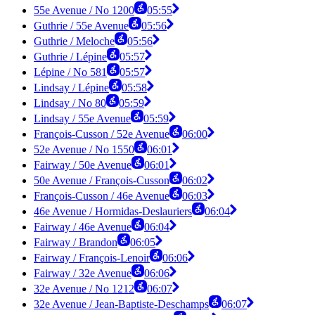
55e Avenue / No 1200
05:55
Guthrie / 55e Avenue
05:56
Guthrie / Meloche
05:56
Guthrie / Lépine
05:57
Lépine / No 581
05:57
Lindsay / Lépine
05:58
Lindsay / No 80
05:59
Lindsay / 55e Avenue
05:59
François-Cusson / 52e Avenue
06:00
52e Avenue / No 1550
06:01
Fairway / 50e Avenue
06:01
50e Avenue / François-Cusson
06:02
François-Cusson / 46e Avenue
06:03
46e Avenue / Hormidas-Deslauriers
06:04
Fairway / 46e Avenue
06:04
Fairway / Brandon
06:05
Fairway / François-Lenoir
06:06
Fairway / 32e Avenue
06:06
32e Avenue / No 1212
06:07
32e Avenue / Jean-Baptiste-Deschamps
06:07