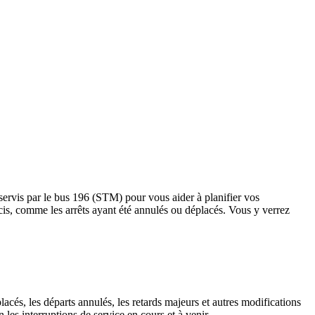
sservis par le bus 196 (STM) pour vous aider à planifier vos
 précis, comme les arrêts ayant été annulés ou déplacés. Vous y verrez
lacés, les départs annulés, les retards majeurs et autres modifications
es interruptions de service en cours et à venir.