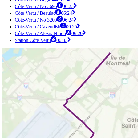
Côte-Vertu / No 3695
06:23
Côte-Vertu / Beaulac
06:24
Côte-Vertu / No 3200
06:24
Côte-Vertu / Cavendish
06:25
Côte-Vertu / Alexis-Nihon
06:29
Station Côte-Vertu
06:33