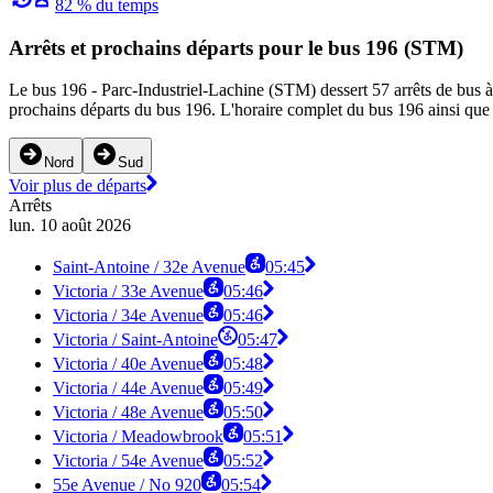
82 % du temps
Arrêts et prochains départs pour le bus 196 (STM)
Le bus 196 - Parc-Industriel-Lachine (STM) dessert 57 arrêts de bus à 
prochains départs du bus 196. L'horaire complet du bus 196 ainsi que l
Nord
Sud
Voir plus de départs
Arrêts
lun. 10 août 2026
Saint-Antoine / 32e Avenue
05:45
Victoria / 33e Avenue
05:46
Victoria / 34e Avenue
05:46
Victoria / Saint-Antoine
05:47
Victoria / 40e Avenue
05:48
Victoria / 44e Avenue
05:49
Victoria / 48e Avenue
05:50
Victoria / Meadowbrook
05:51
Victoria / 54e Avenue
05:52
55e Avenue / No 920
05:54