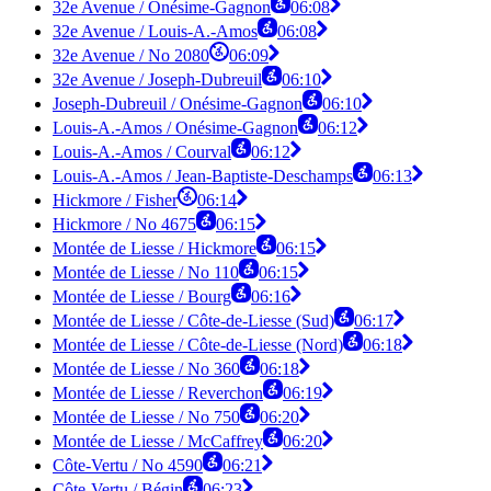
32e Avenue / Onésime-Gagnon
06:08
32e Avenue / Louis-A.-Amos
06:08
32e Avenue / No 2080
06:09
32e Avenue / Joseph-Dubreuil
06:10
Joseph-Dubreuil / Onésime-Gagnon
06:10
Louis-A.-Amos / Onésime-Gagnon
06:12
Louis-A.-Amos / Courval
06:12
Louis-A.-Amos / Jean-Baptiste-Deschamps
06:13
Hickmore / Fisher
06:14
Hickmore / No 4675
06:15
Montée de Liesse / Hickmore
06:15
Montée de Liesse / No 110
06:15
Montée de Liesse / Bourg
06:16
Montée de Liesse / Côte-de-Liesse (Sud)
06:17
Montée de Liesse / Côte-de-Liesse (Nord)
06:18
Montée de Liesse / No 360
06:18
Montée de Liesse / Reverchon
06:19
Montée de Liesse / No 750
06:20
Montée de Liesse / McCaffrey
06:20
Côte-Vertu / No 4590
06:21
Côte-Vertu / Bégin
06:23