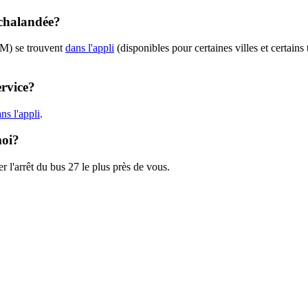
achalandée?
TM) se trouvent
dans l'appli
(disponibles pour certaines villes et certains
ervice?
ns l'appli
.
moi?
r l'arrêt du bus 27 le plus près de vous.