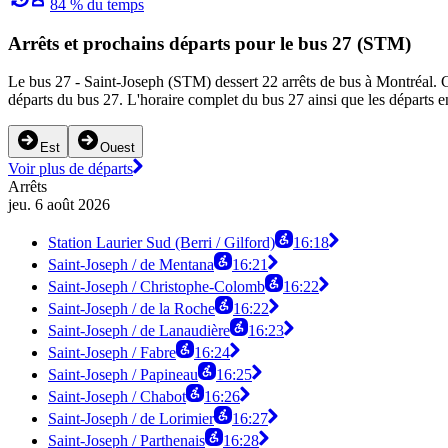
84 % du temps
Arrêts et prochains départs pour le bus 27 (STM)
Le bus 27 - Saint-Joseph (STM) dessert 22 arrêts de bus à Montréal. Ce 
départs du bus 27. L'horaire complet du bus 27 ainsi que les départs e
Est
Ouest
Voir plus de départs
Arrêts
jeu. 6 août 2026
Station Laurier Sud (Berri / Gilford)
16:18
Saint-Joseph / de Mentana
16:21
Saint-Joseph / Christophe-Colomb
16:22
Saint-Joseph / de la Roche
16:22
Saint-Joseph / de Lanaudière
16:23
Saint-Joseph / Fabre
16:24
Saint-Joseph / Papineau
16:25
Saint-Joseph / Chabot
16:26
Saint-Joseph / de Lorimier
16:27
Saint-Joseph / Parthenais
16:28