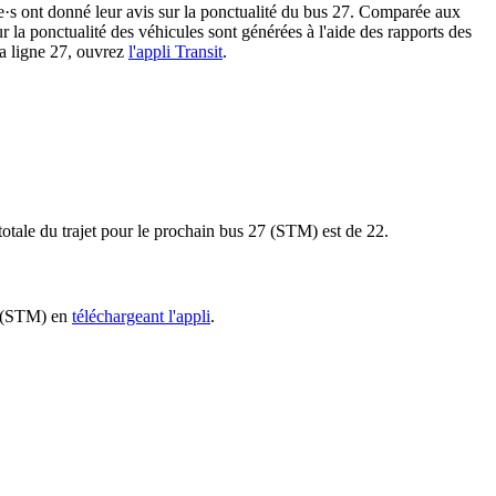
ère·s ont donné leur avis sur la ponctualité du bus 27. Comparée aux
ur la ponctualité des véhicules sont générées à l'aide des rapports des
la ligne 27, ouvrez
l'appli Transit
.
 totale du trajet pour le prochain bus 27 (STM) est de 22.
27 (STM) en
téléchargeant l'appli
.