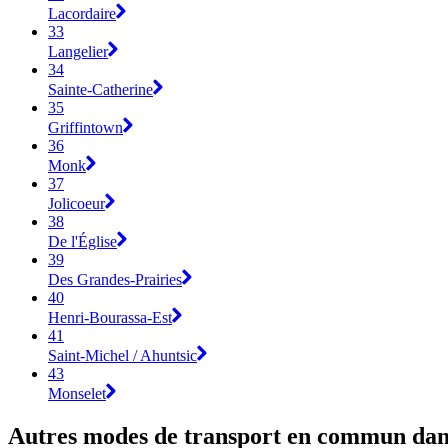
Lacordaire
33
Langelier
34
Sainte-Catherine
35
Griffintown
36
Monk
37
Jolicoeur
38
De l'Église
39
Des Grandes-Prairies
40
Henri-Bourassa-Est
41
Saint-Michel / Ahuntsic
43
Monselet
Autres modes de transport en commun dans