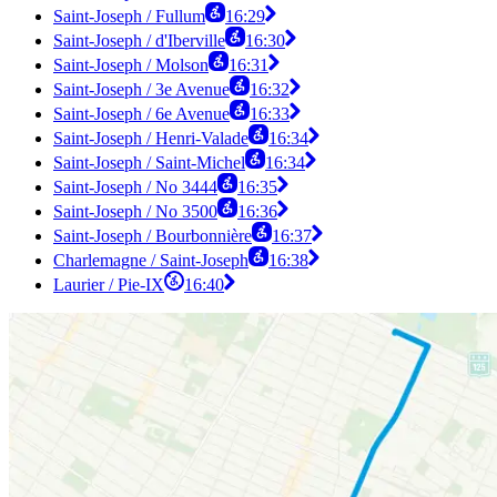
Saint-Joseph / Fullum
16:29
Saint-Joseph / d'Iberville
16:30
Saint-Joseph / Molson
16:31
Saint-Joseph / 3e Avenue
16:32
Saint-Joseph / 6e Avenue
16:33
Saint-Joseph / Henri-Valade
16:34
Saint-Joseph / Saint-Michel
16:34
Saint-Joseph / No 3444
16:35
Saint-Joseph / No 3500
16:36
Saint-Joseph / Bourbonnière
16:37
Charlemagne / Saint-Joseph
16:38
Laurier / Pie-IX
16:40