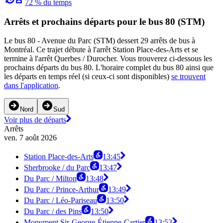
72 % du temps
Arrêts et prochains départs pour le bus 80 (STM)
Le bus 80 - Avenue du Parc (STM) dessert 29 arrêts de bus à
Montréal. Ce trajet débute à l'arrêt Station Place-des-Arts et se
termine à l'arrêt Querbes / Durocher. Vous trouverez ci-dessous les
prochains départs du bus 80. L'horaire complet du bus 80 ainsi que
les départs en temps réel (si ceux-ci sont disponibles)
se trouvent
dans l'application
.
Nord
Sud
Voir plus de départs
Arrêts
ven. 7 août 2026
Station Place-des-Arts
13:45
Sherbrooke / du Parc
13:47
Du Parc / Milton
13:48
Du Parc / Prince-Arthur
13:49
Du Parc / Léo-Pariseau
13:50
Du Parc / des Pins
13:50
Monument Sir-George-Étienne-Cartier
13:53