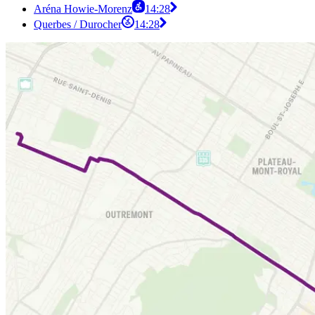
Aréna Howie-Morenz
14:28
Querbes / Durocher
14:28