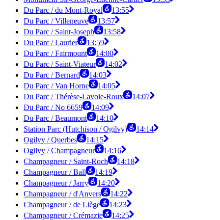
Du Parc / du Mont-Royal
13:55
Du Parc / Villeneuve
13:57
Du Parc / Saint-Joseph
13:58
Du Parc / Laurier
13:59
Du Parc / Fairmount
14:00
Du Parc / Saint-Viateur
14:02
Du Parc / Bernard
14:03
Du Parc / Van Horne
14:05
Du Parc / Thérèse-Lavoie-Roux
14:07
Du Parc / No 6659
14:09
Du Parc / Beaumont
14:10
Station Parc (Hutchison / Ogilvy)
14:14
Ogilvy / Querbes
14:15
Ogilvy / Champagneur
14:16
Champagneur / Saint-Roch
14:18
Champagneur / Ball
14:19
Champagneur / Jarry
14:20
Champagneur / d'Anvers
14:22
Champagneur / de Liège
14:23
Champagneur / Crémazie
14:25