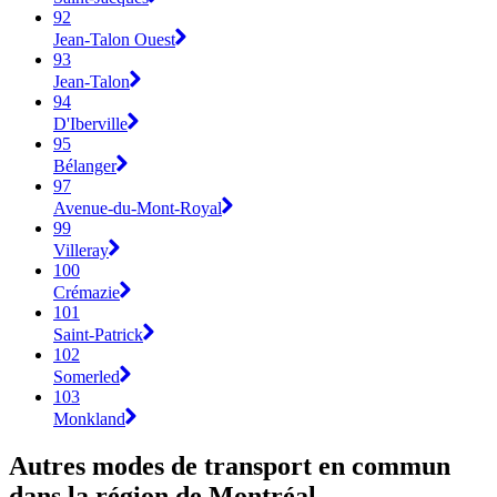
92
Jean-Talon Ouest
93
Jean-Talon
94
D'Iberville
95
Bélanger
97
Avenue-du-Mont-Royal
99
Villeray
100
Crémazie
101
Saint-Patrick
102
Somerled
103
Monkland
Autres modes de transport en commun
dans la région de Montréal