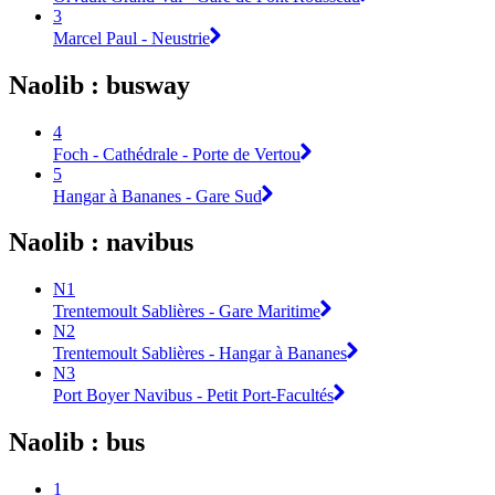
3
Marcel Paul - Neustrie
Naolib : busway
4
Foch - Cathédrale - Porte de Vertou
5
Hangar à Bananes - Gare Sud
Naolib : navibus
N1
Trentemoult Sablières - Gare Maritime
N2
Trentemoult Sablières - Hangar à Bananes
N3
Port Boyer Navibus - Petit Port-Facultés
Naolib : bus
1