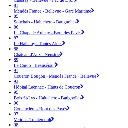
Chassay / Bellevue - Fac de Droit
81
Mendès France - Bellevue - Gare Maritime
85
Souchais - Haluchère - Batignolles
86
La Chapelle Aulnay - Bout des Pavés
87
Le Halleray - Toutes Aides
88
Château d'Aux - Neustrie
89
Le Cardo - Beauséjour
91
Couëron Bougon - Mendès France - Bellevue
93
Hôpital Laënnec - Hauts de Couëron
95
Bois St-Lys - Haluchère - Batignolles
96
Coutancière - Bout des Pavés
97
Vertou - Trentemoult
98