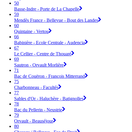
50
Basse-Indre - Porte de La Chapelle
59
Mendès France - Bellevue - Bout des Landes
60
Quintaine - Vertou
66
Babinière - Ecole Centrale - Audencia
67
Le Cellier - Centre de Thouaré
69
Sautron - Orvault Morlière
71
Bac de Couëron - François Mitterrand
75
Charbonneau - Facultés
77
Sables d'Or - Haluchère - Batignolles
78
Bac du Pellerin - Neustrie
79
Orvault - Beauséjour
80