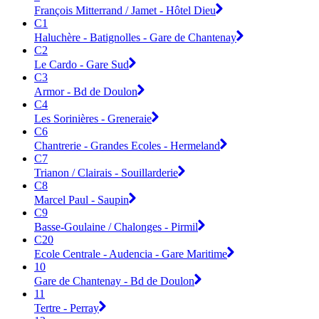
François Mitterrand / Jamet - Hôtel Dieu
C1
Haluchère - Batignolles - Gare de Chantenay
C2
Le Cardo - Gare Sud
C3
Armor - Bd de Doulon
C4
Les Sorinières - Greneraie
C6
Chantrerie - Grandes Ecoles - Hermeland
C7
Trianon / Clairais - Souillarderie
C8
Marcel Paul - Saupin
C9
Basse-Goulaine / Chalonges - Pirmil
C20
Ecole Centrale - Audencia - Gare Maritime
10
Gare de Chantenay - Bd de Doulon
11
Tertre - Perray