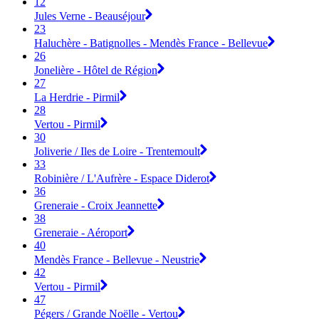
12
Jules Verne - Beauséjour
23
Haluchère - Batignolles - Mendès France - Bellevue
26
Jonelière - Hôtel de Région
27
La Herdrie - Pirmil
28
Vertou - Pirmil
30
Joliverie / Iles de Loire - Trentemoult
33
Robinière / L'Aufrère - Espace Diderot
36
Greneraie - Croix Jeannette
38
Greneraie - Aéroport
40
Mendès France - Bellevue - Neustrie
42
Vertou - Pirmil
47
Pégers / Grande Noëlle - Vertou