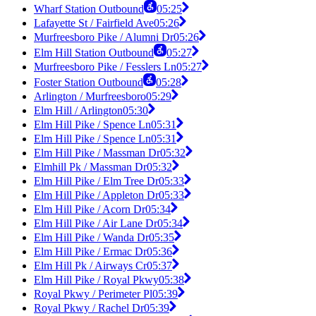
Wharf Station Outbound
05:25
Lafayette St / Fairfield Ave
05:26
Murfreesboro Pike / Alumni Dr
05:26
Elm Hill Station Outbound
05:27
Murfreesboro Pike / Fesslers Ln
05:27
Foster Station Outbound
05:28
Arlington / Murfreesboro
05:29
Elm Hill / Arlington
05:30
Elm Hill Pike / Spence Ln
05:31
Elm Hill Pike / Spence Ln
05:31
Elm Hill Pike / Massman Dr
05:32
Elmhill Pk / Massman Dr
05:32
Elm Hill Pike / Elm Tree Dr
05:33
Elm Hill Pike / Appleton Dr
05:33
Elm Hill Pike / Acorn Dr
05:34
Elm Hill Pike / Air Lane Dr
05:34
Elm Hill Pike / Wanda Dr
05:35
Elm Hill Pike / Ermac Dr
05:36
Elm Hill Pk / Airways Cr
05:37
Elm Hill Pike / Royal Pkwy
05:38
Royal Pkwy / Perimeter Pl
05:39
Royal Pkwy / Rachel Dr
05:39