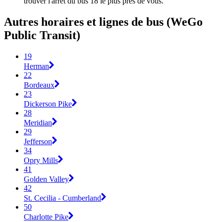
trouver l'arrêt du bus 18 le plus près de vous.
Autres horaires et lignes de bus (WeGo
Public Transit)
19
Herman
22
Bordeaux
23
Dickerson Pike
28
Meridian
29
Jefferson
34
Opry Mills
41
Golden Valley
42
St. Cecilia - Cumberland
50
Charlotte Pike