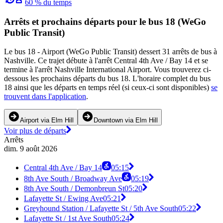
60 % du temps
Arrêts et prochains départs pour le bus 18 (WeGo
Public Transit)
Le bus 18 - Airport (WeGo Public Transit) dessert 31 arrêts de bus à
Nashville. Ce trajet débute à l'arrêt Central 4th Ave / Bay 14 et se
termine à l'arrêt Nashville International Airport. Vous trouverez ci-
dessous les prochains départs du bus 18. L'horaire complet du bus
18 ainsi que les départs en temps réel (si ceux-ci sont disponibles)
se
trouvent dans l'application
.
Airport via Elm Hill
Downtown via Elm Hill
Voir plus de départs
Arrêts
dim. 9 août 2026
Central 4th Ave / Bay 14
05:15
8th Ave South / Broadway Ave
05:19
8th Ave South / Demonbreun St
05:20
Lafayette St / Ewing Ave
05:21
Greyhound Station / Lafayette St / 5th Ave South
05:22
Lafayette St / 1st Ave South
05:24