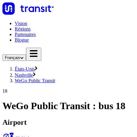
Vision
Régions
Partenaires
Blogue
Français
États-Unis
Nashville
WeGo Public Transit
18
WeGo Public Transit : bus 18
Airport