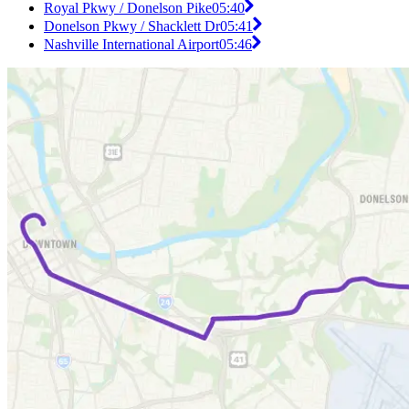
Royal Pkwy / Donelson Pike
05:40
Donelson Pkwy / Shacklett Dr
05:41
Nashville International Airport
05:46