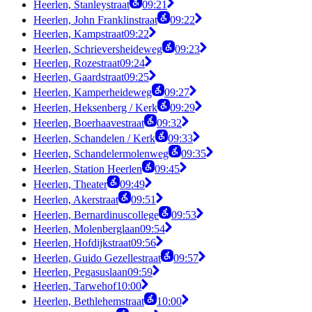
Heerlen, Stanleystraat
09:21
Heerlen, John Franklinstraat
09:22
Heerlen, Kampstraat
09:22
Heerlen, Schrieversheideweg
09:23
Heerlen, Rozestraat
09:24
Heerlen, Gaardstraat
09:25
Heerlen, Kamperheideweg
09:27
Heerlen, Heksenberg / Kerk
09:29
Heerlen, Boerhaavestraat
09:32
Heerlen, Schandelen / Kerk
09:33
Heerlen, Schandelermolenweg
09:35
Heerlen, Station Heerlen
09:45
Heerlen, Theater
09:49
Heerlen, Akerstraat
09:51
Heerlen, Bernardinuscollege
09:53
Heerlen, Molenberglaan
09:54
Heerlen, Hofdijkstraat
09:56
Heerlen, Guido Gezellestraat
09:57
Heerlen, Pegasuslaan
09:59
Heerlen, Tarwehof
10:00
Heerlen, Bethlehemstraat
10:00