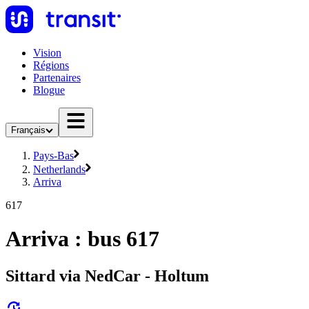
Vision
Régions
Partenaires
Blogue
Français
Pays-Bas
Netherlands
Arriva
617
Arriva : bus 617
Sittard via NedCar - Holtum