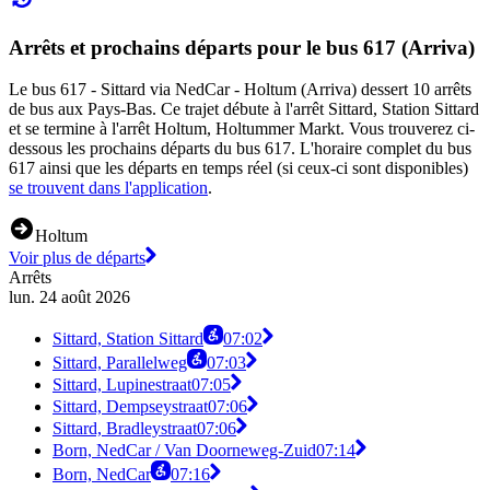
Arrêts et prochains départs pour le bus 617 (Arriva)
Le bus 617 - Sittard via NedCar - Holtum (Arriva) dessert 10 arrêts
de bus aux Pays-Bas. Ce trajet débute à l'arrêt Sittard, Station Sittard
et se termine à l'arrêt Holtum, Holtummer Markt. Vous trouverez ci-
dessous les prochains départs du bus 617. L'horaire complet du bus
617 ainsi que les départs en temps réel (si ceux-ci sont disponibles)
se trouvent dans l'application
.
Holtum
Voir plus de départs
Arrêts
lun. 24 août 2026
Sittard, Station Sittard
07:02
Sittard, Parallelweg
07:03
Sittard, Lupinestraat
07:05
Sittard, Dempseystraat
07:06
Sittard, Bradleystraat
07:06
Born, NedCar / Van Doorneweg-Zuid
07:14
Born, NedCar
07:16