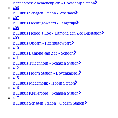
Bennebroek Anemonenplein - Hoofddorp Station
406
Buurtbus Schagen Station - Waarland
407
Buurtbus Heerhugowaard - Langedijk
408
Buurtbus Heiloo 't Loo - Egmond aan Zee Busstation
409
Buurtbus Obdam - Heerhugowaard
410
Buurtbus Egmond aan Zee - Schoorl
411
Buurtbus Tuitjenhorn - Schagen Station
412
Buurtbus Hoorn Station - Bovenkarspel
415
Buurtbus Medemblik - Hoorn Station
416
Buurtbus Kreileroord - Schagen Station
417
Buurtbus Schagen Station - Obdam Station