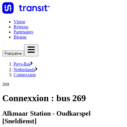
Vision
Régions
Partenaires
Blogue
Français
Pays-Bas
Netherlands
Connexxion
269
Connexxion : bus 269
Alkmaar Station - Oudkarspel
[Sneldienst]