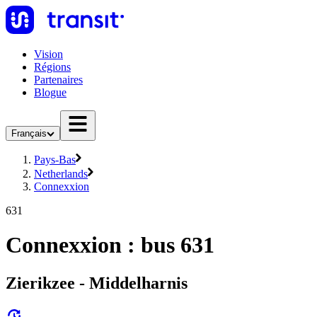
Vision
Régions
Partenaires
Blogue
Français
Pays-Bas
Netherlands
Connexxion
631
Connexxion : bus 631
Zierikzee - Middelharnis