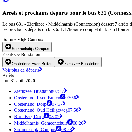
Arrêts et prochains départs pour le bus 631 (Connexx
Le bus 631 - Zierikzee - Middelharnis (Connexxion) dessert 7 arrêts d
les prochains départs du bus 631. L'horaire complet du bus 631 ainsi q
Sommelsdijk Campus
Sommelsdijk Campus
Zierikzee Busstation
Oosterland Even Buiten
Zierikzee Busstation
Voir plus de départs
Arrêts
lun. 31 août 2026
Zierikzee, Busstation
07:47
Oosterland, Even Buiten
07:56
Oosterland, Dorp
07:57
Oosterland, Oud Heiligeweg
07:58
Bruinisse, Dorp
08:02
Middelharnis, Gemeentehuis
08:26
Sommelsdijk, Campus
08:28