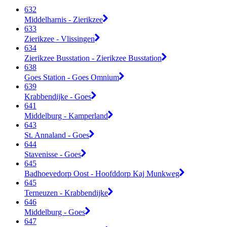
632
Middelharnis - Zierikzee
633
Zierikzee - Vlissingen
634
Zierikzee Busstation - Zierikzee Busstation
638
Goes Station - Goes Omnium
639
Krabbendijke - Goes
641
Middelburg - Kamperland
643
St. Annaland - Goes
644
Stavenisse - Goes
645
Badhoevedorp Oost - Hoofddorp Kaj Munkweg
645
Terneuzen - Krabbendijke
646
Middelburg - Goes
647