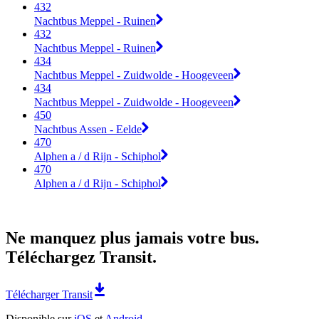
432
Nachtbus Meppel - Ruinen
432
Nachtbus Meppel - Ruinen
434
Nachtbus Meppel - Zuidwolde - Hoogeveen
434
Nachtbus Meppel - Zuidwolde - Hoogeveen
450
Nachtbus Assen - Eelde
470
Alphen a / d Rijn - Schiphol
470
Alphen a / d Rijn - Schiphol
Ne manquez plus jamais votre bus.
Téléchargez Transit.
Télécharger Transit
Disponible sur
iOS
et
Android