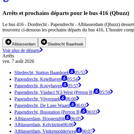
Arrêts et prochains départs pour le bus 416 (Qbuzz)
Le bus 416 - Dordrecht - Papendrecht - Alblasserdam (Qbuzz) dessert 1
trouverez ci-dessous les prochains départs du bus 416. L'horaire compl
Alblasserdam
Sliedrecht Baanhoek
Voir plus de départs
Arrêts
ven. 7 août 2026
Sliedrecht, Station Baanhoek
05:52
Papendrecht, Ketelhaven
05:54
Papendrecht, Kooyhaven
05:57
Papendrecht, Viaduct N3-West (Perron B)
05:59
Papendrecht, Vijverpark
06:00
Papendrecht, De Lage Waard
06:02
Papendrecht, Busstation (Perron B)
06:03
Alblasserdam, Hoogendijk
06:05
Alblasserdam, Kelvinring
06:06
Alblasserdam, Vinkenpolderweg
06:07