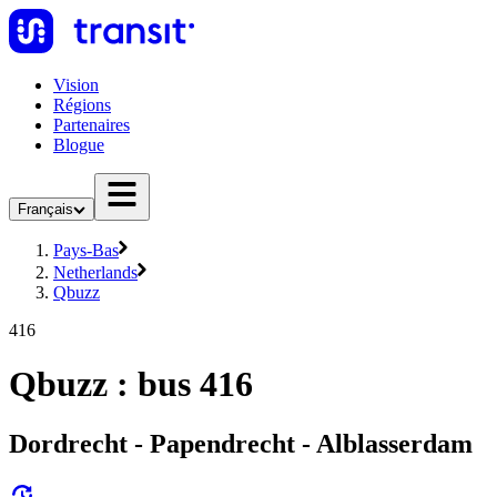
Vision
Régions
Partenaires
Blogue
Français
Pays-Bas
Netherlands
Qbuzz
416
Qbuzz : bus 416
Dordrecht - Papendrecht - Alblasserdam