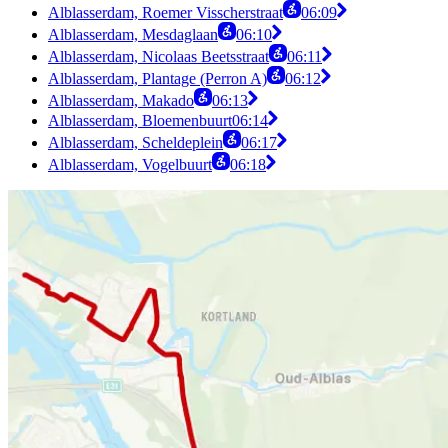
Alblasserdam, Roemer Visscherstraat
06:09
Alblasserdam, Mesdaglaan
06:10
Alblasserdam, Nicolaas Beetsstraat
06:11
Alblasserdam, Plantage (Perron A)
06:12
Alblasserdam, Makado
06:13
Alblasserdam, Bloemenbuurt
06:14
Alblasserdam, Scheldeplein
06:17
Alblasserdam, Vogelbuurt
06:18