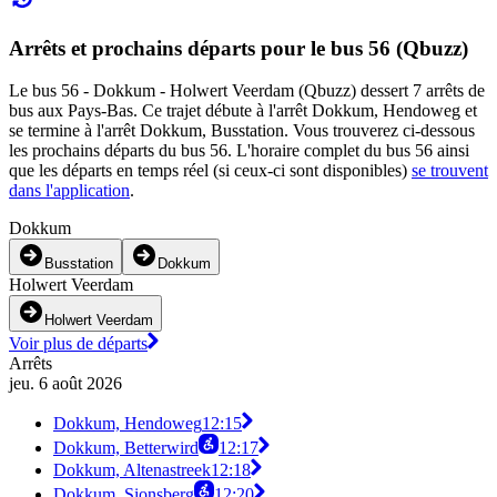
Arrêts et prochains départs pour le bus 56 (Qbuzz)
Le bus 56 - Dokkum - Holwert Veerdam (Qbuzz) dessert 7 arrêts de
bus aux Pays-Bas. Ce trajet débute à l'arrêt Dokkum, Hendoweg et
se termine à l'arrêt Dokkum, Busstation. Vous trouverez ci-dessous
les prochains départs du bus 56. L'horaire complet du bus 56 ainsi
que les départs en temps réel (si ceux-ci sont disponibles)
se trouvent
dans l'application
.
Dokkum
Busstation
Dokkum
Holwert Veerdam
Holwert Veerdam
Voir plus de départs
Arrêts
jeu. 6 août 2026
Dokkum, Hendoweg
12:15
Dokkum, Betterwird
12:17
Dokkum, Altenastreek
12:18
Dokkum, Sionsberg
12:20