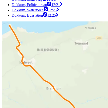
Dokkum, Politiebureau
12:21
Dokkum, Watertoren
12:23
Dokkum, Busstation
12:25