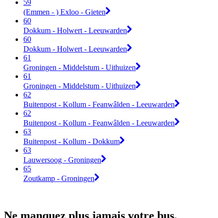
59
(Emmen - ) Exloo - Gieten
60
Dokkum - Holwert - Leeuwarden
60
Dokkum - Holwert - Leeuwarden
61
Groningen - Middelstum - Uithuizen
61
Groningen - Middelstum - Uithuizen
62
Buitenpost - Kollum - Feanwâlden - Leeuwarden
62
Buitenpost - Kollum - Feanwâlden - Leeuwarden
63
Buitenpost - Kollum - Dokkum
63
Lauwersoog - Groningen
65
Zoutkamp - Groningen
Ne manquez plus jamais votre bus.