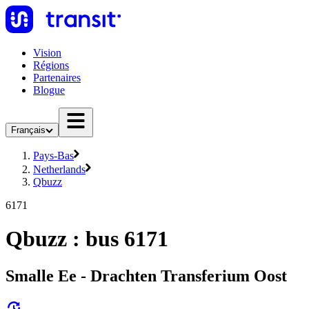
Vision
Régions
Partenaires
Blogue
Français
Pays-Bas
Netherlands
Qbuzz
6171
Qbuzz : bus 6171
Smalle Ee - Drachten Transferium Oost