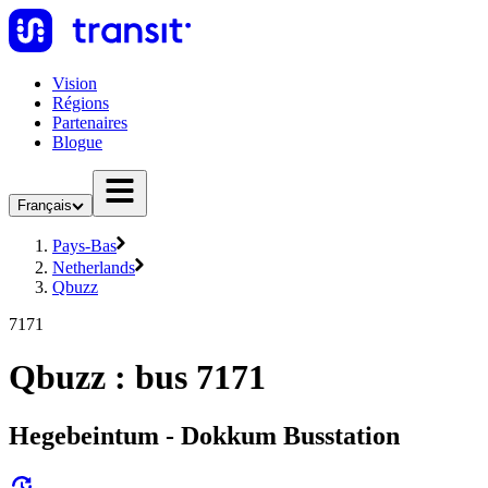
Vision
Régions
Partenaires
Blogue
Français
Pays-Bas
Netherlands
Qbuzz
7171
Qbuzz : bus 7171
Hegebeintum - Dokkum Busstation