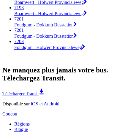
Boarnwert - Holwert Provincialeweg
7193
Boarnwert - Holwert Provincialeweg
7201
Foudgum - Dokkum Busstation
7201
Foudgum - Dokkum Busstation
7203
Foudgum - Holwert Provincialeweg
Ne manquez plus jamais votre bus.
Téléchargez Transit.
Télécharger Transit
Disponible sur
iOS
et
Android
Coucou
Régions
Blogue