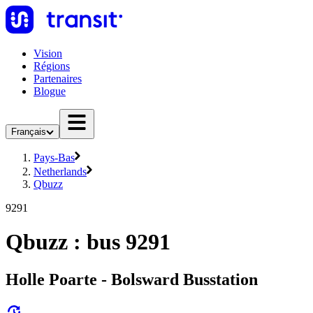
Vision
Régions
Partenaires
Blogue
Français
Pays-Bas
Netherlands
Qbuzz
9291
Qbuzz : bus 9291
Holle Poarte - Bolsward Busstation