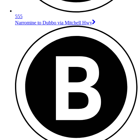
555
Narromine to Dubbo via Mitchell Hwy