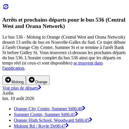
Arrêts et prochains départs pour le bus 536 (Central
West and Orana Network)
Le bus 536 - Molong to Orange (Central West and Orana Network)
dessert 13 arrêts de bus en Nouvelle-Galles du Sud. Ce trajet débute
à l'arrêt Orange City Centre, Summer St et se termine à l'arrêt Bank
St before Gidley St. Vous trouverez ci-dessous les prochains départs
du bus 536. L'horaire complet du bus 536 ainsi que les départs en
temps réel (si ceux-ci sont disponibles)
se trouvent dans
l'application
.
Molong
Orange
Voir plus de départs
Arrêts
lun. 10 août 2026
Orange City Centre, Summer St
06:40
Summer Centre, Summer St
06:41
Orange High School, Woodward St
06:45
Molong Rd / Royle Dr
06:47