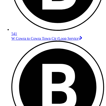
541
W Cowra to Cowra Town Ctr (Loop Service)