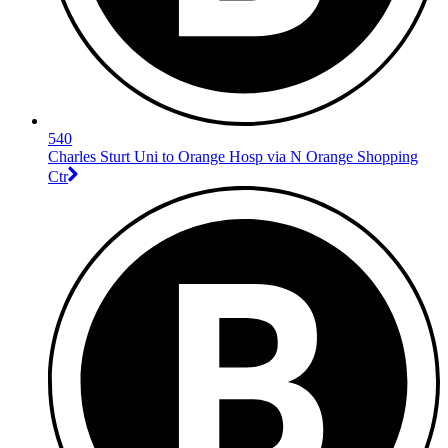
540
Charles Sturt Uni to Orange Hosp via N Orange Shopping
Ctr