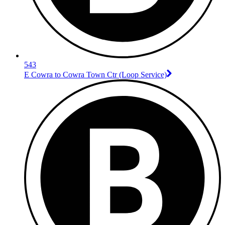
543
E Cowra to Cowra Town Ctr (Loop Service)