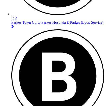
552
Parkes Town Ctr to Parkes Hosp via E Parkes (Loop Service)