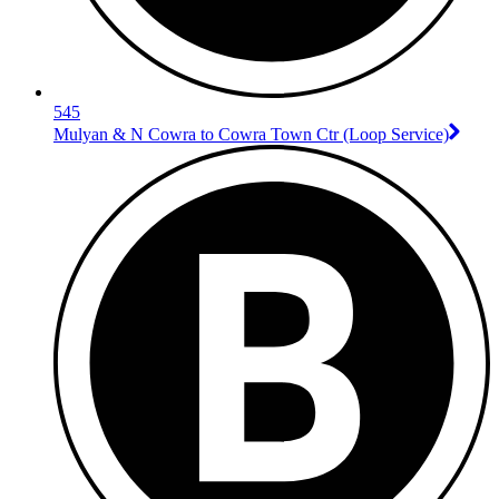
545
Mulyan & N Cowra to Cowra Town Ctr (Loop Service)