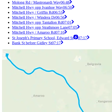
Molong Rd / Mastronardi Way
06:48
Mitchell Hwy opp Ivanhoe Way
06:50
Mitchell Hwy / Griffin Rd
06:53
Mitchell Hwy / Windera Dr
06:56
Mitchell Hwy opp Tantallon Rd
07:01
Mitchell Hwy opp Strathmore Lane
07:05
Mitchell Hwy / Amaroo Rd
07:10
St Joseph's Primary School, Edward St
07:17
Bank St before Gidley St
07:17