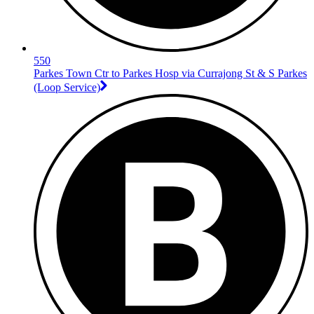
550
Parkes Town Ctr to Parkes Hosp via Currajong St & S Parkes
(Loop Service)