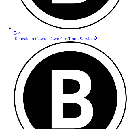
544
Taragala to Cowra Town Ctr (Loop Service)