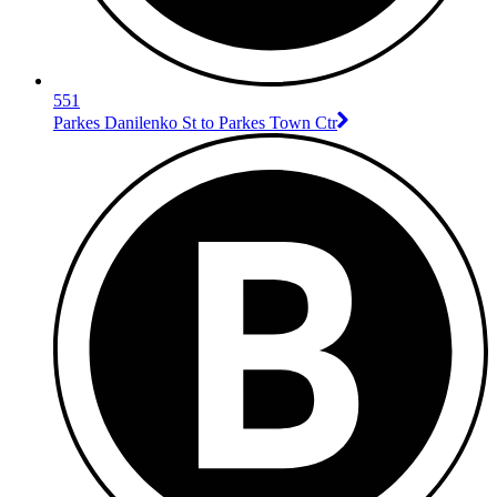
551
Parkes Danilenko St to Parkes Town Ctr