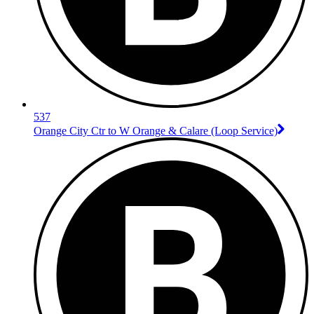
537
Orange City Ctr to W Orange & Calare (Loop Service)