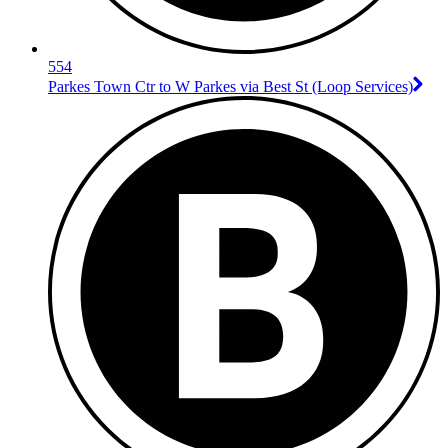
554
Parkes Town Ctr to W Parkes via Best St (Loop Services)