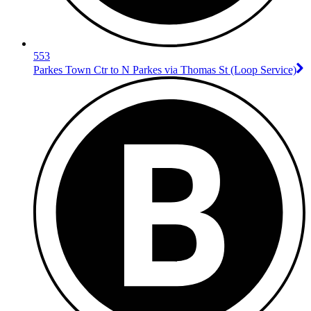
553
Parkes Town Ctr to N Parkes via Thomas St (Loop Service)