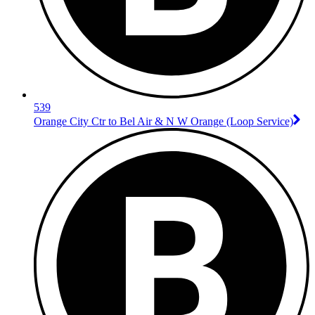
539
Orange City Ctr to Bel Air & N W Orange (Loop Service)