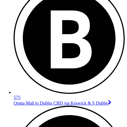
575
Orana Mall to Dubbo CBD via Keswick & S Dubbo