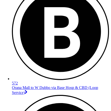
572
Orana Mall to W Dubbo via Base Hosp & CBD (Loop
Service)