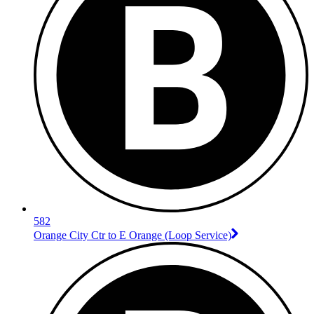
582
Orange City Ctr to E Orange (Loop Service)