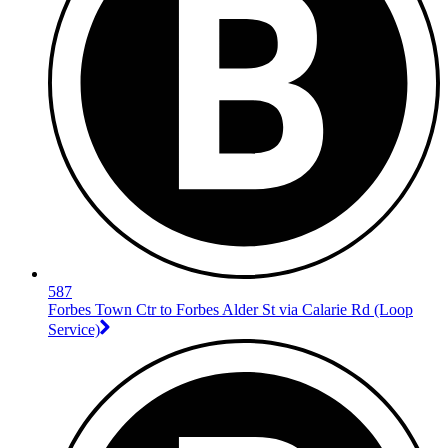
587
Forbes Town Ctr to Forbes Alder St via Calarie Rd (Loop
Service)