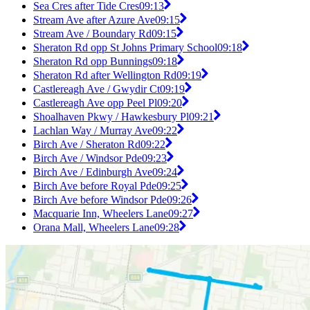
Sea Cres after Tide Cres
09:13
Stream Ave after Azure Ave
09:15
Stream Ave / Boundary Rd
09:15
Sheraton Rd opp St Johns Primary School
09:18
Sheraton Rd opp Bunnings
09:18
Sheraton Rd after Wellington Rd
09:19
Castlereagh Ave / Gwydir Ct
09:19
Castlereagh Ave opp Peel Pl
09:20
Shoalhaven Pkwy / Hawkesbury Pl
09:21
Lachlan Way / Murray Ave
09:22
Birch Ave / Sheraton Rd
09:22
Birch Ave / Windsor Pde
09:23
Birch Ave / Edinburgh Ave
09:24
Birch Ave before Royal Pde
09:25
Birch Ave before Windsor Pde
09:26
Macquarie Inn, Wheelers Lane
09:27
Orana Mall, Wheelers Lane
09:28