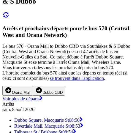
& S Dubbo
Arrêts et prochains départs pour le bus 570 (Central
West and Orana Network)
Le bus 570 - Orana Mall to Dubbo CBD via Southlakes & S Dubbo
(Central West and Orana Network) dessert 42 arrêts de bus en
Nouvelle-Galles du Sud. Ce trajet débute à l'arrêt Dubbo Square,
Macquarie St et se termine à l'arrêt Orana Mall, Wheelers Lane.
Vous trouverez ci-dessous les prochains départs du bus 570.
L'horaire complet du bus 570 ainsi que les départs en temps réel (si
ceux-ci sont disponibles)
se trouvent dans l'application
.
Orana Mall
Dubbo CBD
Voir plus de départs
Arrêts
sam. 8 août 2026
Dubbo Square, Macquarie St
08:50
Riverdale Mall, Macquarie St
08:53
Talbragar St / Brisbane St
08:54