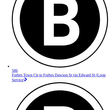
586
Forbes Town Ctr to Forbes Dawson St via Edward St (Loop
Service)