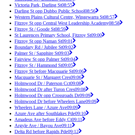
Victoria Park, Darling St
08:55
Darling St opp Dubbo Public School
08:56
Western Plains Cultural Centre, Wingewarra St
08:57
Fitzroy St opp Central West Leadership Academy
08:58
Fitzroy St / Goode St
08:59
St Laurences Primary School, Fitzroy St
09:00
Fitzroy St opp Naman St
09:01
Boundary Rd / Jubilee St
09:02
Palmer St / Sapphire St
09:03
Fairview St opp Palmer St
09:04
Fitzroy St / Hammond St
09:05
Fitzroy St before Macquarie St
09:06
Macquarie St / Margaret Cres
09:06
Holmwood Dr / Paterson Cct
09:08
Holmwood Dr after Turon Cres
09:08
Holmwood Dr opp Crossroads Dr
09:09
Holmwood Dr before Wheelers Lane
09:09
Wheelers Lane / Azure Ave
09:09
Azure Ave after Southlakes Pde
09:10
Amadeus Ave before Eddy Ct
09:11
Argyle Ave / Bayou Ave
09:11
Delta Rd before Rapids Pde
09:12