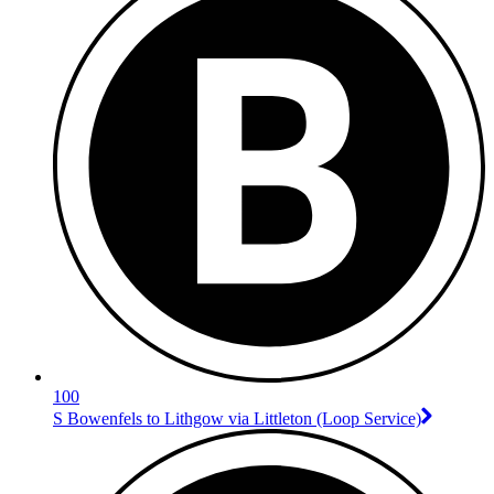
100
S Bowenfels to Lithgow via Littleton (Loop Service)