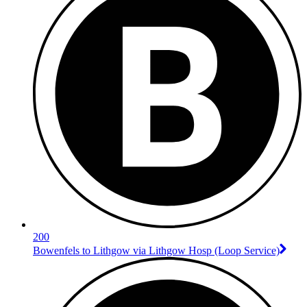
200
Bowenfels to Lithgow via Lithgow Hosp (Loop Service)