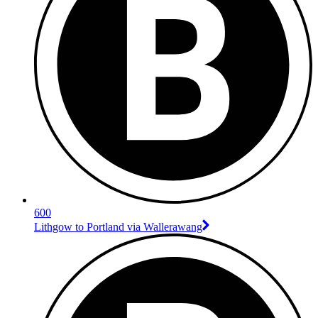
600
Lithgow to Portland via Wallerawang