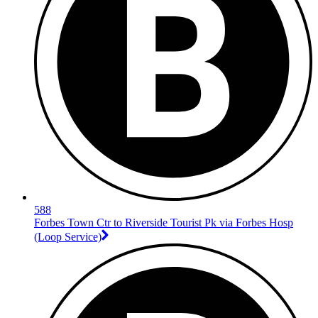
588
Forbes Town Ctr to Riverside Tourist Pk via Forbes Hosp
(Loop Service)