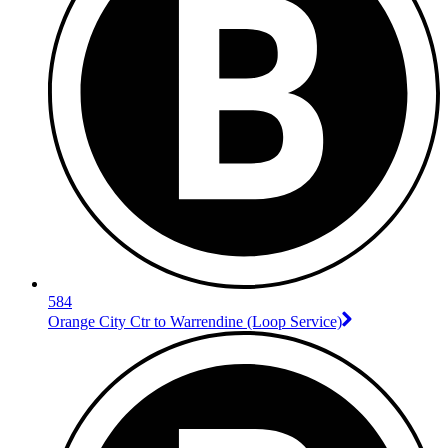
584
Orange City Ctr to Warrendine (Loop Service)