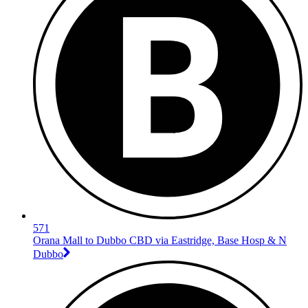
571
Orana Mall to Dubbo CBD via Eastridge, Base Hosp & N
Dubbo