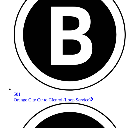
581
Orange City Ctr to Glenroi (Loop Service)