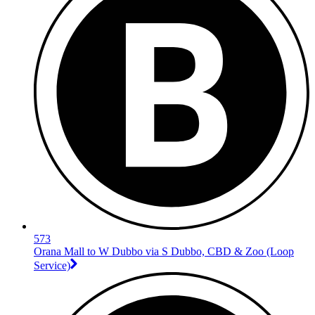
573
Orana Mall to W Dubbo via S Dubbo, CBD & Zoo (Loop
Service)