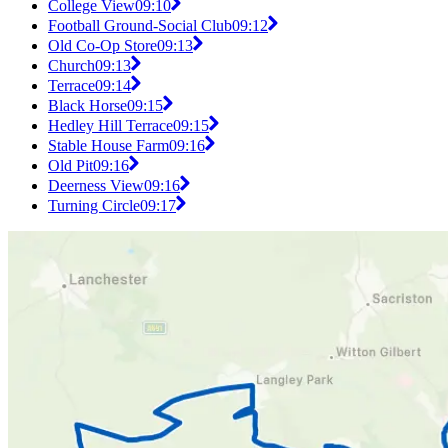
College View
09:10
Football Ground-Social Club
09:12
Old Co-Op Store
09:13
Church
09:13
Terrace
09:14
Black Horse
09:15
Hedley Hill Terrace
09:15
Stable House Farm
09:16
Old Pit
09:16
Deerness View
09:16
Turning Circle
09:17