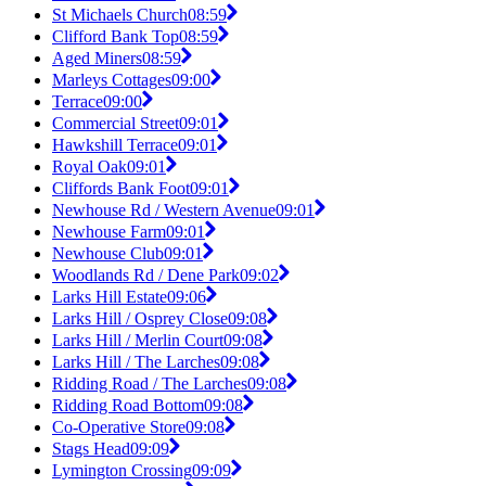
St Michaels Church
08:59
Clifford Bank Top
08:59
Aged Miners
08:59
Marleys Cottages
09:00
Terrace
09:00
Commercial Street
09:01
Hawkshill Terrace
09:01
Royal Oak
09:01
Cliffords Bank Foot
09:01
Newhouse Rd / Western Avenue
09:01
Newhouse Farm
09:01
Newhouse Club
09:01
Woodlands Rd / Dene Park
09:02
Larks Hill Estate
09:06
Larks Hill / Osprey Close
09:08
Larks Hill / Merlin Court
09:08
Larks Hill / The Larches
09:08
Ridding Road / The Larches
09:08
Ridding Road Bottom
09:08
Co-Operative Store
09:08
Stags Head
09:09
Lymington Crossing
09:09