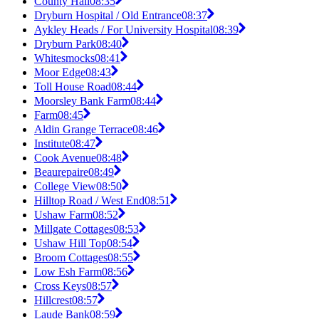
County Hall
08:35
Dryburn Hospital / Old Entrance
08:37
Aykley Heads / For University Hospital
08:39
Dryburn Park
08:40
Whitesmocks
08:41
Moor Edge
08:43
Toll House Road
08:44
Moorsley Bank Farm
08:44
Farm
08:45
Aldin Grange Terrace
08:46
Institute
08:47
Cook Avenue
08:48
Beaurepaire
08:49
College View
08:50
Hilltop Road / West End
08:51
Ushaw Farm
08:52
Millgate Cottages
08:53
Ushaw Hill Top
08:54
Broom Cottages
08:55
Low Esh Farm
08:56
Cross Keys
08:57
Hillcrest
08:57
Laude Bank
08:59