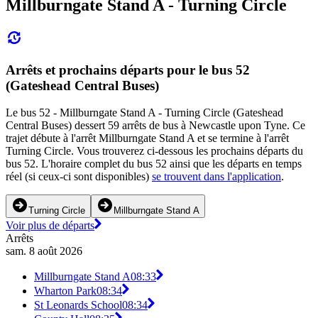
Millburngate Stand A - Turning Circle
Arrêts et prochains départs pour le bus 52
(Gateshead Central Buses)
Le bus 52 - Millburngate Stand A - Turning Circle (Gateshead
Central Buses) dessert 59 arrêts de bus à Newcastle upon Tyne. Ce
trajet débute à l'arrêt Millburngate Stand A et se termine à l'arrêt
Turning Circle. Vous trouverez ci-dessous les prochains départs du
bus 52. L'horaire complet du bus 52 ainsi que les départs en temps
réel (si ceux-ci sont disponibles)
se trouvent dans l'application
.
Turning Circle
Millburngate Stand A
Voir plus de départs
Arrêts
sam. 8 août 2026
Millburngate Stand A
08:33
Wharton Park
08:34
St Leonards School
08:34