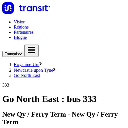
Vision
Régions
Partenaires
Blogue
Français
Royaume-Uni
Newcastle upon Tyne
Go North East
333
Go North East : bus 333
New Qy / Ferry Term - New Qy / Ferry
Term