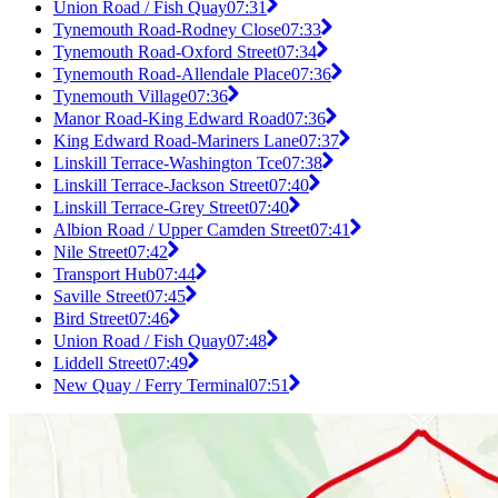
Union Road / Fish Quay
07:31
Tynemouth Road-Rodney Close
07:33
Tynemouth Road-Oxford Street
07:34
Tynemouth Road-Allendale Place
07:36
Tynemouth Village
07:36
Manor Road-King Edward Road
07:36
King Edward Road-Mariners Lane
07:37
Linskill Terrace-Washington Tce
07:38
Linskill Terrace-Jackson Street
07:40
Linskill Terrace-Grey Street
07:40
Albion Road / Upper Camden Street
07:41
Nile Street
07:42
Transport Hub
07:44
Saville Street
07:45
Bird Street
07:46
Union Road / Fish Quay
07:48
Liddell Street
07:49
New Quay / Ferry Terminal
07:51