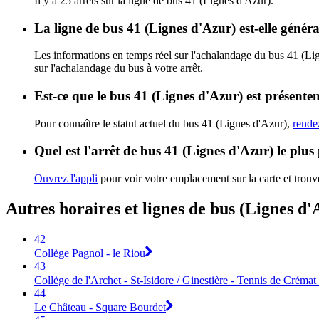
Il y a 25 arrêts sur la ligne de bus 41 (Lignes d'Azur).
La ligne de bus 41 (Lignes d'Azur) est-elle géné
Les informations en temps réel sur l'achalandage du bus 41 (Li
sur l'achalandage du bus à votre arrêt.
Est-ce que le bus 41 (Lignes d'Azur) est présente
Pour connaître le statut actuel du bus 41 (Lignes d'Azur),
rende
Quel est l'arrêt de bus 41 (Lignes d'Azur) le plus
Ouvrez l'appli
pour voir votre emplacement sur la carte et trouve
Autres horaires et lignes de bus (Lignes d'
42
Collège Pagnol - le Riou
43
Collège de l'Archet - St-Isidore / Ginestière - Tennis de Crémat
44
Le Château - Square Bourdet