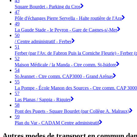
45
Square Bourdet - Parking du Cros
47
Pôle d'échanges Pierre Servella - Halte routière de l'Ara
49
La Gaude Stade - le Peyron - Gare de Cagnes-s/-Mer
50
/ Centre administratif - Ferber
51
Ferber (par l'Av. de Fabron Puis la Corniche Fleurie) - Ferber (
52
Maison Médicale / la Manda - Ctre comm. St-Isidore
54
St-Jeannet - Ctre comm. CAP3000 - Grand Arénas
55
La Pompe - École Manon des Sources - Ctre comm. CAP 3000
57
Las Planas / Sappia - Riquier
58
Pont des Pugets - Square Bourdet (par Collège A. Malraux)
59
Plan du Var - CADAM Centre administratif
Autres modes de transport en commun dans