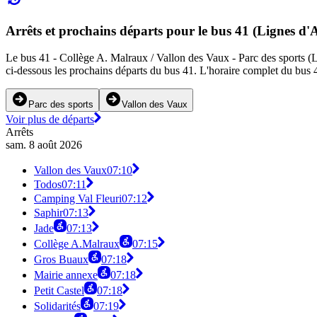
Arrêts et prochains départs pour le bus 41 (Lignes d'
Le bus 41 - Collège A. Malraux / Vallon des Vaux - Parc des sports (Lig
ci-dessous les prochains départs du bus 41. L'horaire complet du bus 4
Parc des sports
Vallon des Vaux
Voir plus de départs
Arrêts
sam. 8 août 2026
Vallon des Vaux
07:10
Todos
07:11
Camping Val Fleuri
07:12
Saphir
07:13
Jade
07:13
Collège A.Malraux
07:15
Gros Buaux
07:18
Mairie annexe
07:18
Petit Castel
07:18
Solidarités
07:19