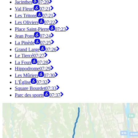
Jacinthes
07:20
Val Fleuri
07:21
Les Tritons
07:21
Les Oliviers
07:22
Place Saint-Pierre
07:23
Jean Pons
07:24
La Pinède
07:25
Grand Large
07:26
Le Tiercé
07:27
La Foux
07:28
Hippodrome
07:29
Les Mûriers
07:30
L'Église
07:32
Square Bourdet
07:33
Parc des sports
07:37