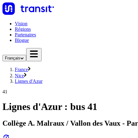
Vision
Régions
Partenaires
Blogue
Français
France
Nice
Lignes d'Azur
41
Lignes d'Azur : bus 41
Collège A. Malraux / Vallon des Vaux - Par