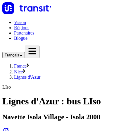
Vision
Régions
Partenaires
Blogue
Français
France
Nice
Lignes d'Azur
LIso
Lignes d'Azur : bus LIso
Navette Isola Village - Isola 2000