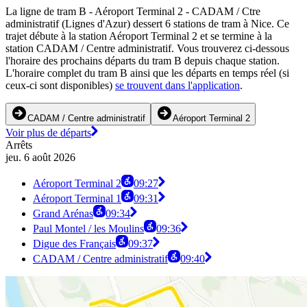
La ligne de tram B - Aéroport Terminal 2 - CADAM / Ctre
administratif (Lignes d'Azur) dessert 6 stations de tram à Nice. Ce
trajet débute à la station Aéroport Terminal 2 et se termine à la
station CADAM / Centre administratif. Vous trouverez ci-dessous
l'horaire des prochains départs du tram B depuis chaque station.
L'horaire complet du tram B ainsi que les départs en temps réel (si
ceux-ci sont disponibles)
se trouvent dans l'application
.
CADAM / Centre administratif
Aéroport Terminal 2
Voir plus de départs
Arrêts
jeu. 6 août 2026
Aéroport Terminal 2
09:27
Aéroport Terminal 1
09:31
Grand Arénas
09:34
Paul Montel / les Moulins
09:36
Digue des Français
09:37
CADAM / Centre administratif
09:40