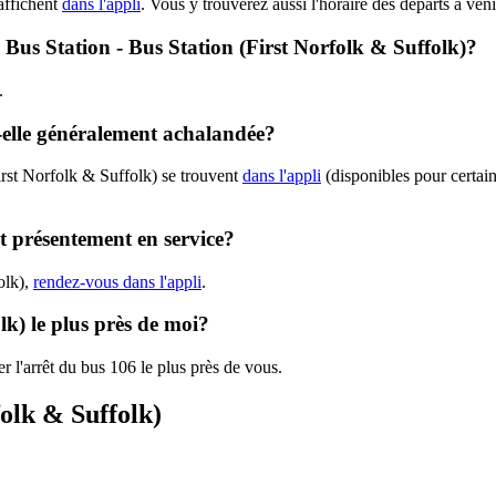
affichent
dans l'appli
. Vous y trouverez aussi l'horaire des départs à ven
- Bus Station - Bus Station (First Norfolk & Suffolk)?
.
t-elle généralement achalandée?
irst Norfolk & Suffolk) se trouvent
dans l'appli
(disponibles pour certaine
st présentement en service?
olk),
rendez-vous dans l'appli
.
lk) le plus près de moi?
r l'arrêt du bus 106 le plus près de vous.
folk & Suffolk)