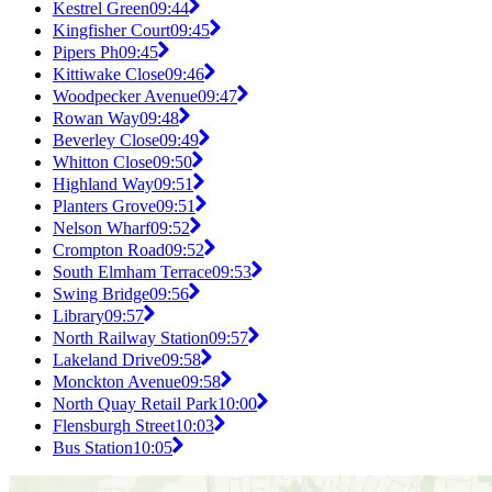
Kestrel Green
09:44
Kingfisher Court
09:45
Pipers Ph
09:45
Kittiwake Close
09:46
Woodpecker Avenue
09:47
Rowan Way
09:48
Beverley Close
09:49
Whitton Close
09:50
Highland Way
09:51
Planters Grove
09:51
Nelson Wharf
09:52
Crompton Road
09:52
South Elmham Terrace
09:53
Swing Bridge
09:56
Library
09:57
North Railway Station
09:57
Lakeland Drive
09:58
Monckton Avenue
09:58
North Quay Retail Park
10:00
Flensburgh Street
10:03
Bus Station
10:05