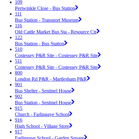
109
Periwinkle Close - Bus Station
111
Bus Station - Transport Museum
116
Old Cattle Market Bus Sta - Resource Ctr
122
Bus Station - Bus Station
510
Costessey P&R Site - Costessey P&R Site
511
Costessey P&R Site - Costessey P&R Site
800
London Rd P&R - Martlesham P&R
901
Bus Shelter - Sentinel House
902
Bus Station - Sentinel House
915
Church - Farlingaye School
916
High School - Village Store
917
Farlingaye School - Garden Square