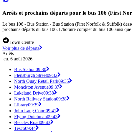
Arrêts et prochains départs pour le bus 106 (First No
Le bus 106 - Bus Station - Bus Station (First Norfolk & Suffolk) desser
prochains départs du bus 106. L'horaire complet du bus 106 ainsi que l
Town Centre
Voir plus de départs
Arrêts
jeu. 6 août 2026
Bus Station
09:30
Flensburgh Street
09:32
North Quay Retail Park
09:35
Monckton Avenue
09:37
Lakeland Drive
09:38
North Railway Station
09:38
Library
09:39
John Lang Court
09:41
Flying Dutchman
09:42
Beccles Road
09:43
Tesco
09:44