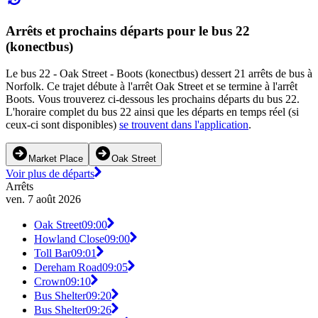
Arrêts et prochains départs pour le bus 22
(konectbus)
Le bus 22 - Oak Street - Boots (konectbus) dessert 21 arrêts de bus à
Norfolk. Ce trajet débute à l'arrêt Oak Street et se termine à l'arrêt
Boots. Vous trouverez ci-dessous les prochains départs du bus 22.
L'horaire complet du bus 22 ainsi que les départs en temps réel (si
ceux-ci sont disponibles)
se trouvent dans l'application
.
Market Place
Oak Street
Voir plus de départs
Arrêts
ven. 7 août 2026
Oak Street
09:00
Howland Close
09:00
Toll Bar
09:01
Dereham Road
09:05
Crown
09:10
Bus Shelter
09:20
Bus Shelter
09:26