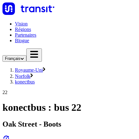
Vision
Régions
Partenaires
Blogue
Français
Royaume-Uni
Norfolk
konectbus
22
konectbus : bus 22
Oak Street - Boots