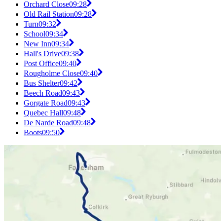
Orchard Close
09:28
Old Rail Station
09:28
Turn
09:32
School
09:34
New Inn
09:34
Hall's Drive
09:38
Post Office
09:40
Rougholme Close
09:40
Bus Shelter
09:42
Beech Road
09:43
Gorgate Road
09:43
Quebec Hall
09:48
De Narde Road
09:48
Boots
09:50