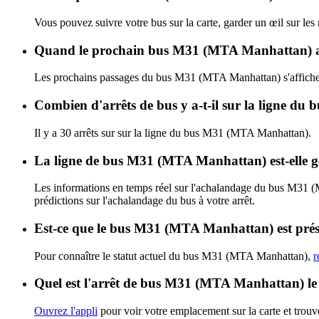
Vous pouvez suivre votre bus sur la carte, garder un œil sur l
Quand le prochain bus M31 (MTA Manhattan) ar
Les prochains passages du bus M31 (MTA Manhattan) s'affich
Combien d'arrêts de bus y a-t-il sur la ligne 
Il y a 30 arrêts sur sur la ligne du bus M31 (MTA Manhattan).
La ligne de bus M31 (MTA Manhattan) est-elle 
Les informations en temps réel sur l'achalandage du bus M31
prédictions sur l'achalandage du bus à votre arrêt.
Est-ce que le bus M31 (MTA Manhattan) est prés
Pour connaître le statut actuel du bus M31 (MTA Manhattan),
r
Quel est l'arrêt de bus M31 (MTA Manhattan) le
Ouvrez l'appli
pour voir votre emplacement sur la carte et trouve