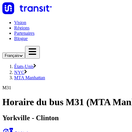
Vision
Régions
Partenaires
Blogue
Français
États-Unis
NYC
MTA Manhattan
M31
Horaire du bus M31 (MTA Man
Yorkville - Clinton