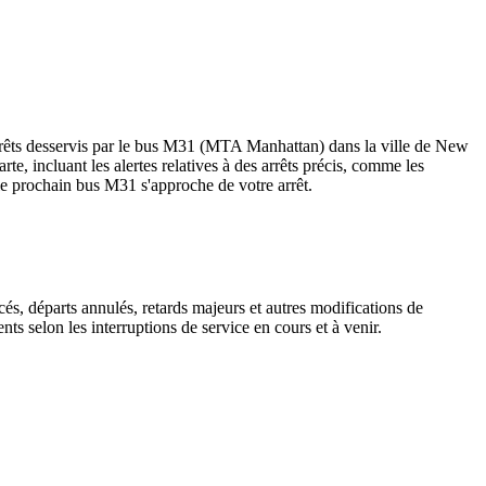
arrêts desservis par le bus M31 (MTA Manhattan) dans la ville de New
carte, incluant les alertes relatives à des arrêts précis, comme les
 le prochain bus M31 s'approche de votre arrêt.
és, départs annulés, retards majeurs et autres modifications de
 selon les interruptions de service en cours et à venir.