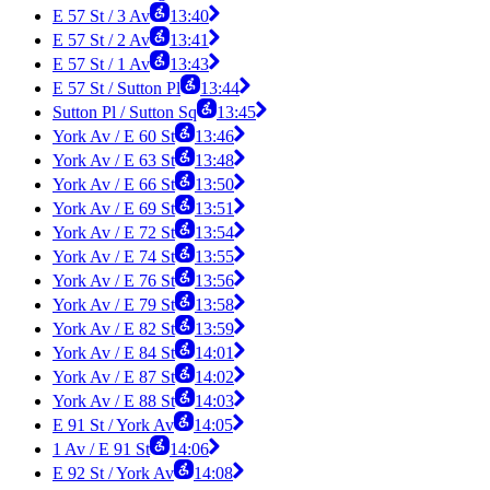
E 57 St / 3 Av
13:40
E 57 St / 2 Av
13:41
E 57 St / 1 Av
13:43
E 57 St / Sutton Pl
13:44
Sutton Pl / Sutton Sq
13:45
York Av / E 60 St
13:46
York Av / E 63 St
13:48
York Av / E 66 St
13:50
York Av / E 69 St
13:51
York Av / E 72 St
13:54
York Av / E 74 St
13:55
York Av / E 76 St
13:56
York Av / E 79 St
13:58
York Av / E 82 St
13:59
York Av / E 84 St
14:01
York Av / E 87 St
14:02
York Av / E 88 St
14:03
E 91 St / York Av
14:05
1 Av / E 91 St
14:06
E 92 St / York Av
14:08