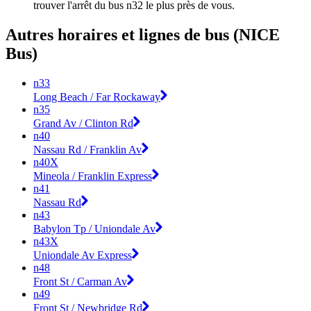
trouver l'arrêt du bus n32 le plus près de vous.
Autres horaires et lignes de bus (NICE
Bus)
n33
Long Beach / Far Rockaway
n35
Grand Av / Clinton Rd
n40
Nassau Rd / Franklin Av
n40X
Mineola / Franklin Express
n41
Nassau Rd
n43
Babylon Tp / Uniondale Av
n43X
Uniondale Av Express
n48
Front St / Carman Av
n49
Front St / Newbridge Rd