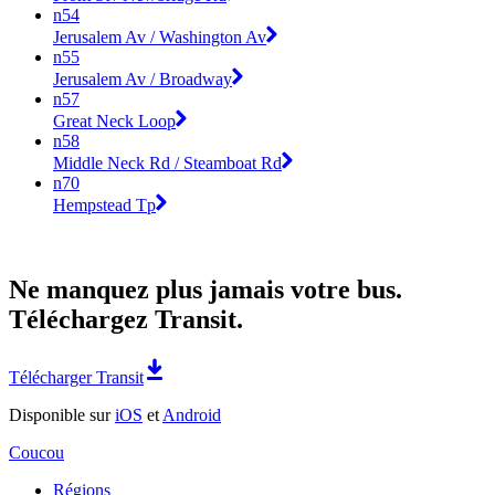
n54
Jerusalem Av / Washington Av
n55
Jerusalem Av / Broadway
n57
Great Neck Loop
n58
Middle Neck Rd / Steamboat Rd
n70
Hempstead Tp
Ne manquez plus jamais votre bus.
Téléchargez Transit.
Télécharger Transit
Disponible sur
iOS
et
Android
Coucou
Régions