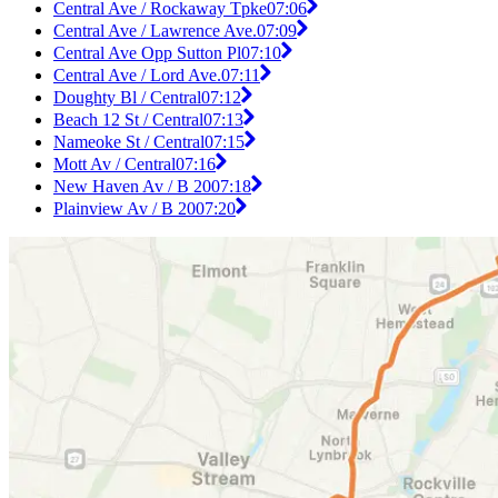
Central Ave / Rockaway Tpke
07:06
Central Ave / Lawrence Ave.
07:09
Central Ave Opp Sutton Pl
07:10
Central Ave / Lord Ave.
07:11
Doughty Bl / Central
07:12
Beach 12 St / Central
07:13
Nameoke St / Central
07:15
Mott Av / Central
07:16
New Haven Av / B 20
07:18
Plainview Av / B 20
07:20