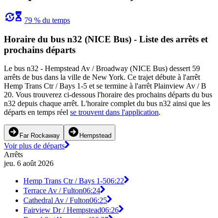
79 % du temps
Horaire du bus n32 (NICE Bus) - Liste des arrêts et
prochains départs
Le bus n32 - Hempstead Av / Broadway (NICE Bus) dessert 59
arrêts de bus dans la ville de New York. Ce trajet débute à l'arrêt
Hemp Trans Ctr / Bays 1-5 et se termine à l'arrêt Plainview Av / B
20. Vous trouverez ci-dessous l'horaire des prochains départs du bus
n32 depuis chaque arrêt. L'horaire complet du bus n32 ainsi que les
départs en temps réel
se trouvent dans l'application
.
Far Rockaway
Hempstead
Voir plus de départs
Arrêts
jeu. 6 août 2026
Hemp Trans Ctr / Bays 1-5
06:22
Terrace Av / Fulton
06:24
Cathedral Av / Fulton
06:25
Fairview Dr / Hempstead
06:26