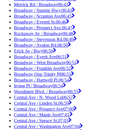
Merrick Rd / Broadway
06:43
Broadway / Sunrise Hwy.
06:43
Broadway / Scranton Ave
06:45
Broadway / Everett St.
06:46
Broadway / Prospect Ave.
06:47
Rockaway Av / Broadway
06:48
Broadway / Stevenson Rd.
06:49
Broadway / Avalon Rd.
06:50
Erick Av / Bwy
06:50
Broadway / Everit Ave
06:51
Broadway / West Broadway
06:51
Broadway / Franklin Ave
06:52
Broadway Opp Trinity Pl
06:53
Broadway / Hartwell Pl.
06:54
Irving Pl / Broadway
06:54
Woodmere Blvd. / Broadway
06:55
Central Ave / N. Wood Ln
06:57
Central Ave / Linden St.
06:59
Central Ave / Prospect Ave
07:00
Central Ave / Maple Ave
07:01
Central Ave / Spruce St.
07:03
Central Ave / Washington Ave
07:04