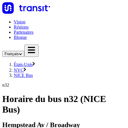
Vision
Régions
Partenaires
Blogue
Français
États-Unis
NYC
NICE Bus
n32
Horaire du bus n32 (NICE
Bus)
Hempstead Av / Broadway