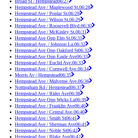
Broad St / Hempstead
06:27
Hempstead Ave / Maplewood St.
06:28
Hempstead Ave / Poplar St.
06:29
Hempstead Ave / Wilson St.
06:29
Hempstead Ave / Roosevelt Blvd.
06:30
Hempstead Ave / McKinley St.
06:31
Hempstead Ave Opp Elm St.
06:31
Hempstead Ave. / Johnson La.
06:32
Hempstead Ave Opp Oakford St
06:32
Hempstead Ave Opp Eagle Ave
06:33
Hempstead Ave / Euclid Ave.
06:33
Hempstead Ave / Cornwell Ave.
06:34
Morris Av / Hempstead
06:35
Hempstead Ave / Malverne Ave.
06:36
Nottingham Rd / Hempstead
06:37
Hempstead Ave / Rider Ave
06:38
Hempstead Ave Opp Wicks La
06:39
Hempstead Ave / Franklin Ave
06:40
Hempstead Ave / Central Ave.
06:40
Hempstead Ave / Smith St
06:41
Hempstead Ave / Sherman Ave
06:41
Hempstead Ave / Noble St
06:42
Hempstead Ave / Blake Ave
06:42