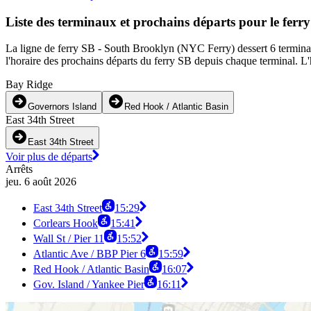
Liste des terminaux et prochains départs pour le fer
La ligne de ferry SB - South Brooklyn (NYC Ferry) dessert 6 terminaux
l'horaire des prochains départs du ferry SB depuis chaque terminal. L'
Bay Ridge
Governors Island
Red Hook / Atlantic Basin
East 34th Street
East 34th Street
Voir plus de départs
Arrêts
jeu. 6 août 2026
East 34th Street
15:29
Corlears Hook
15:41
Wall St / Pier 11
15:52
Atlantic Ave / BBP Pier 6
15:59
Red Hook / Atlantic Basin
16:07
Gov. Island / Yankee Pier
16:11