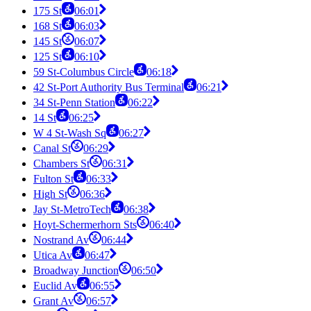
175 St
06:01
168 St
06:03
145 St
06:07
125 St
06:10
59 St-Columbus Circle
06:18
42 St-Port Authority Bus Terminal
06:21
34 St-Penn Station
06:22
14 St
06:25
W 4 St-Wash Sq
06:27
Canal St
06:29
Chambers St
06:31
Fulton St
06:33
High St
06:36
Jay St-MetroTech
06:38
Hoyt-Schermerhorn Sts
06:40
Nostrand Av
06:44
Utica Av
06:47
Broadway Junction
06:50
Euclid Av
06:55
Grant Av
06:57