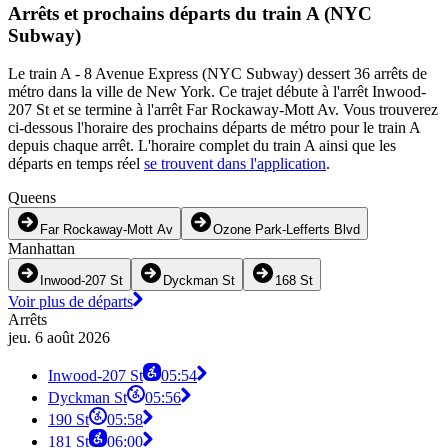
Arrêts et prochains départs du train A (NYC
Subway)
Le train A - 8 Avenue Express (NYC Subway) dessert 36 arrêts de
métro dans la ville de New York. Ce trajet débute à l'arrêt Inwood-
207 St et se termine à l'arrêt Far Rockaway-Mott Av. Vous trouverez
ci-dessous l'horaire des prochains départs de métro pour le train A
depuis chaque arrêt. L'horaire complet du train A ainsi que les
départs en temps réel
se trouvent dans l'application
.
Queens
Far Rockaway-Mott Av
Ozone Park-Lefferts Blvd
Manhattan
Inwood-207 St
Dyckman St
168 St
Voir plus de départs
Arrêts
jeu. 6 août 2026
Inwood-207 St
05:54
Dyckman St
05:56
190 St
05:58
181 St
06:00