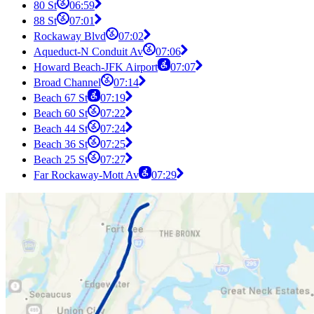
80 St
06:59
88 St
07:01
Rockaway Blvd
07:02
Aqueduct-N Conduit Av
07:06
Howard Beach-JFK Airport
07:07
Broad Channel
07:14
Beach 67 St
07:19
Beach 60 St
07:22
Beach 44 St
07:24
Beach 36 St
07:25
Beach 25 St
07:27
Far Rockaway-Mott Av
07:29