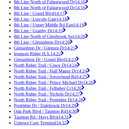
8th Line North of Falgarwood Dr
14:16
8th Line North of Falgarwood Dr
14:16
8th Line / Grand Blvd
14:17
8th Line / Lincoln Gate
14:18
8th Line / Upper Middle Rd East
14:19
8th Line / Granby Dr
14:19
8th Line North of Glenbrook Ave
14:20
8th Line / Glenashton Dr
14:20
Glenashton Dr / Glenora Dr
14:21
Iroquois Ridge H.S.
14:22
Glenashton Dr / Grand Blvd
14:23
North Ridge Trail / Grace Dr
14:24
North Ridge Trail / Hall Manor Dr
14:24
North Ridge Trail / Arrowhead Rd
14:25
North Ridge Trail / Prince Michael Dr
14:26
North Ridge Trail / Felhaber Cr
14:26
North Ridge Trail / Nichols Dr
14:27
North Ridge Trail / Postridge Dr
14:28
Postridge Dr / Dalebrook Dr
14:29
Oak Park Blvd / Taunton Rd
14:30
Taunton Rd / Hays Blvd
14:31
Uptown Core Terminal
14:32