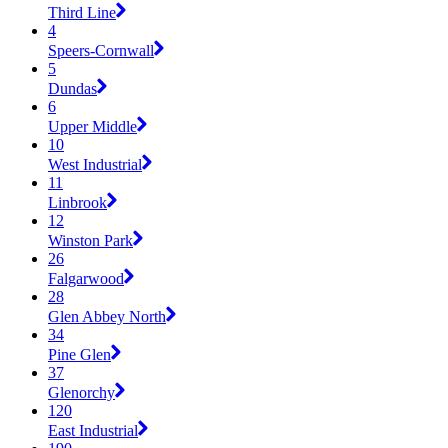
Third Line
4
Speers-Cornwall
5
Dundas
6
Upper Middle
10
West Industrial
11
Linbrook
12
Winston Park
26
Falgarwood
28
Glen Abbey North
34
Pine Glen
37
Glenorchy
120
East Industrial