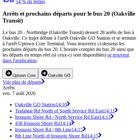
54 % du temps
Arrêts et prochains départs pour le bus 20 (Oakville
Transit)
Le bus 20 - Northridge (Oakville Transit) dessert 28 arrêts de bus à
Oakville. Ce trajet débute à l'arrêt Oakville GO Station et se termine
à l'arrêt Uptown Core Terminal. Vous trouverez ci-dessous les
prochains départs du bus 20. L'horaire complet du bus 20 ainsi que
les départs en temps réel (si ceux-ci sont disponibles)
se trouvent
dans l'application
.
Uptown Core
Oakville GO
Voir plus de départs
Arrêts
ven. 7 août 2026
Oakville GO Station
14:10
Trafalgar Rd North of South Service Rd East
14:11
Iroquois Shore Rd / North Service Rd East
14:13
438 Iroquois Shore Rd
14:14
Iroquois Shore Rd / 8th Line
14:15
8th Line North of Iroquois Shore Rd
14:15