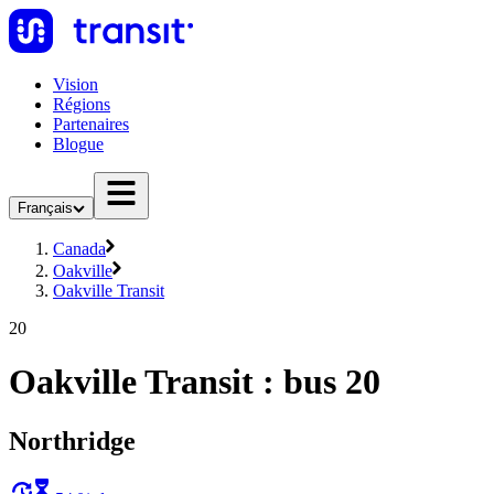
Vision
Régions
Partenaires
Blogue
Français
Canada
Oakville
Oakville Transit
20
Oakville Transit : bus 20
Northridge