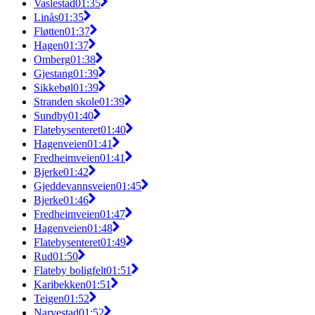
Vaslestad
01:35
Linås
01:35
Fløtten
01:37
Hagen
01:37
Omberg
01:38
Gjestang
01:39
Sikkebøl
01:39
Stranden skole
01:39
Sundby
01:40
Flatebysenteret
01:40
Hagenveien
01:41
Fredheimveien
01:41
Bjerke
01:42
Gjeddevannsveien
01:45
Bjerke
01:46
Fredheimveien
01:47
Hagenveien
01:48
Flatebysenteret
01:49
Rud
01:50
Flateby boligfelt
01:51
Karibekken
01:51
Teigen
01:52
Narvestad
01:52