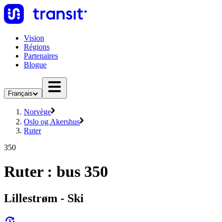
Vision
Régions
Partenaires
Blogue
Français
Norvège
Oslo og Akershus
Ruter
350
Ruter : bus 350
Lillestrøm - Ski