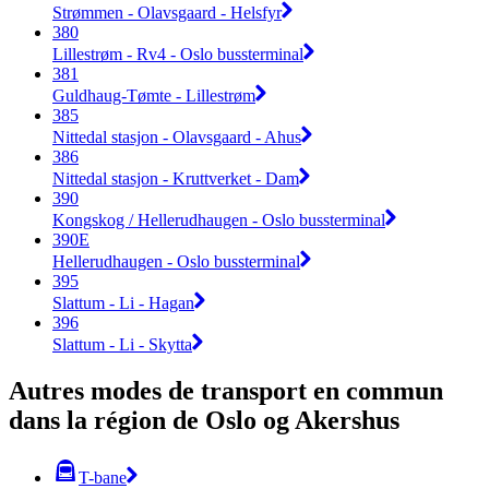
Strømmen - Olavsgaard - Helsfyr
380
Lillestrøm - Rv4 - Oslo bussterminal
381
Guldhaug-Tømte - Lillestrøm
385
Nittedal stasjon - Olavsgaard - Ahus
386
Nittedal stasjon - Kruttverket - Dam
390
Kongskog / Hellerudhaugen - Oslo bussterminal
390E
Hellerudhaugen - Oslo bussterminal
395
Slattum - Li - Hagan
396
Slattum - Li - Skytta
Autres modes de transport en commun
dans la région de Oslo og Akershus
T-bane