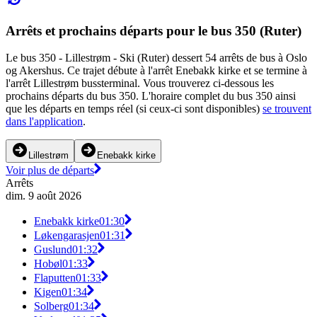
Arrêts et prochains départs pour le bus 350 (Ruter)
Le bus 350 - Lillestrøm - Ski (Ruter) dessert 54 arrêts de bus à Oslo
og Akershus. Ce trajet débute à l'arrêt Enebakk kirke et se termine à
l'arrêt Lillestrøm bussterminal. Vous trouverez ci-dessous les
prochains départs du bus 350. L'horaire complet du bus 350 ainsi
que les départs en temps réel (si ceux-ci sont disponibles)
se trouvent
dans l'application
.
Lillestrøm
Enebakk kirke
Voir plus de départs
Arrêts
dim. 9 août 2026
Enebakk kirke
01:30
Løkengarasjen
01:31
Guslund
01:32
Hobøl
01:33
Flaputten
01:33
Kigen
01:34
Solberg
01:34