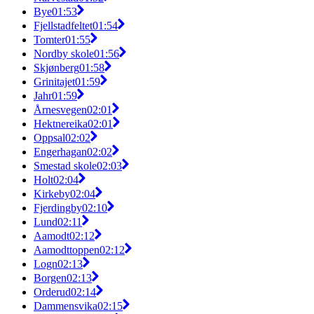
Bye
01:53
Fjellstadfeltet
01:54
Tomter
01:55
Nordby skole
01:56
Skjønberg
01:58
Grinitajet
01:59
Jahr
01:59
Årnesvegen
02:01
Hektnereika
02:01
Oppsal
02:02
Engerhagan
02:02
Smestad skole
02:03
Holt
02:04
Kirkeby
02:04
Fjerdingby
02:10
Lund
02:11
Aamodt
02:12
Aamodttoppen
02:12
Logn
02:13
Borgen
02:13
Orderud
02:14
Dammensvika
02:15