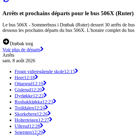
Arrêts et prochains départs pour le bus 506X (Ruter)
Le bus 506X - Sommerbuss i Drøbak (Ruter) dessert 30 arrêts de bus à 
dessous les prochains départs du bus 506X. L'horaire complet du bus 5
Drøbak torg
Voir plus de départs
Arrêts
sam. 8 août 2026
Frogn videregående skole
12:15
Heer
12:18
Ottarsrud
12:19
Gislerud
12:20
Dyrløkke
12:22
Rosbakkløkka
12:23
Trolldalen
12:24
Skorkeberg
12:26
Holterteigen
12:27
Ullerud
12:28
Seiersten
12:29