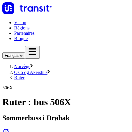
Vision
Régions
Partenaires
Blogue
Français
Norvège
Oslo og Akershus
Ruter
506X
Ruter : bus 506X
Sommerbuss i Drøbak