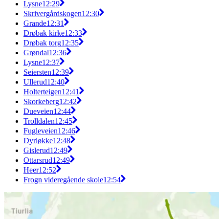
Lysne
12:29
Skrivergårdskogen
12:30
Grande
12:31
Drøbak kirke
12:33
Drøbak torg
12:35
Grøndal
12:36
Lysne
12:37
Seiersten
12:39
Ullerud
12:40
Holterteigen
12:41
Skorkeberg
12:42
Dueveien
12:44
Trolldalen
12:45
Fugleveien
12:46
Dyrløkke
12:48
Gislerud
12:49
Ottarsrud
12:49
Heer
12:52
Frogn videregående skole
12:54