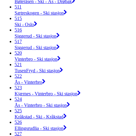
Bøleråsen - Ski - Ås - Drøbak
511
Sætreskogen - Ski stasjon
515
Ski - Oslo
516
Siggerud - Ski stasjon
517
Siggerud - Ski stasjon
520
Vinterbro - Ski stasjon
521
TusenFryd - Ski stasjon
522
Ås - Vinterbro
523
Kjærnes - Vinterbro - Ski stasjon
524
Ås - Vinterbro - Ski stasjon
525
Kråkstad - Ski - Kråkstad
526
Ellingsrudlia - Ski stasjon
527