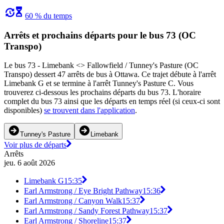
60 % du temps
Arrêts et prochains départs pour le bus 73 (OC
Transpo)
Le bus 73 - Limebank <​> Fallowfield / Tunney's Pasture (OC
Transpo) dessert 47 arrêts de bus à Ottawa. Ce trajet débute à l'arrêt
Limebank G et se termine à l'arrêt Tunney's Pasture C. Vous
trouverez ci-dessous les prochains départs du bus 73. L'horaire
complet du bus 73 ainsi que les départs en temps réel (si ceux-ci sont
disponibles)
se trouvent dans l'application
.
Tunney's Pasture
Limebank
Voir plus de départs
Arrêts
jeu. 6 août 2026
Limebank G
15:35
Earl Armstrong / Eye Bright Pathway
15:36
Earl Armstrong / Canyon Walk
15:37
Earl Armstrong / Sandy Forest Pathway
15:37
Earl Armstrong / Shoreline
15:37