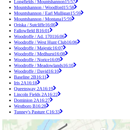
Longfields / Mountshannon
15:57
Mountshannon / Woodford
15:58
Mountshannon / Earl Mulligan
15:59
Mountshannon / Montana
15:59
Oriska / Sutcliffe
16:00
Fallowfield B
16:01
Woodroffe / Ad. 1701
16:06
Woodroffe / West Hunt Club
16:06
Woodroffe / Majestic
16:07
Woodroffe / Medhurst
16:08
Woodroffe / Norice
16:09
Woodroffe / Meadowlands
16:10
Woodroffe / David
16:10
Baseline 2B
16:11
Iris 2A
16:18
Queensway 2A
16:19
Lincoln Fields 2A
16:22
Dominion 2A
16:27
Westboro B
16:28
Tunney's Pasture C
16:33