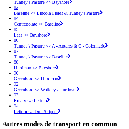
Tunney's Pasture <​> Bayshore
82
Baseline <​> Lincoln Fields & Tunney's Pasture
84
Centrepointe <​> Baseline
85
Lees <​> Bayshore
86
Tunney's Pasture <​> A - Antares & C - Colonnade
87
Tunney's Pasture <​> Baseline
88
Hurdman <​> Bayshore
90
Greenboro <​> Hurdman
92
Greenboro <​> Walkley / Hurdman
93
Rotary <​> Leitrim
94
Leitrim <​> Dun Skipper
Autres modes de transport en commun