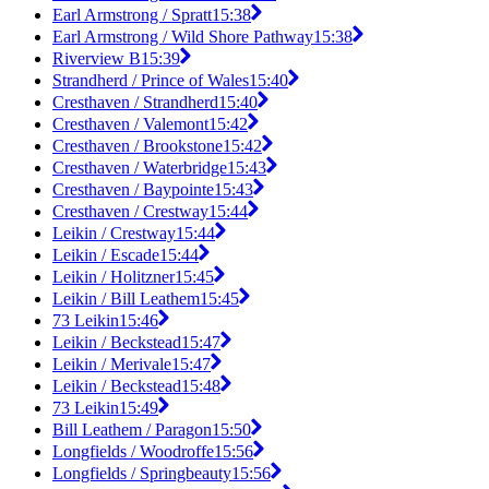
Earl Armstrong / Spratt
15:38
Earl Armstrong / Wild Shore Pathway
15:38
Riverview B
15:39
Strandherd / Prince of Wales
15:40
Cresthaven / Strandherd
15:40
Cresthaven / Valemont
15:42
Cresthaven / Brookstone
15:42
Cresthaven / Waterbridge
15:43
Cresthaven / Baypointe
15:43
Cresthaven / Crestway
15:44
Leikin / Crestway
15:44
Leikin / Escade
15:44
Leikin / Holitzner
15:45
Leikin / Bill Leathem
15:45
73 Leikin
15:46
Leikin / Beckstead
15:47
Leikin / Merivale
15:47
Leikin / Beckstead
15:48
73 Leikin
15:49
Bill Leathem / Paragon
15:50
Longfields / Woodroffe
15:56
Longfields / Springbeauty
15:56