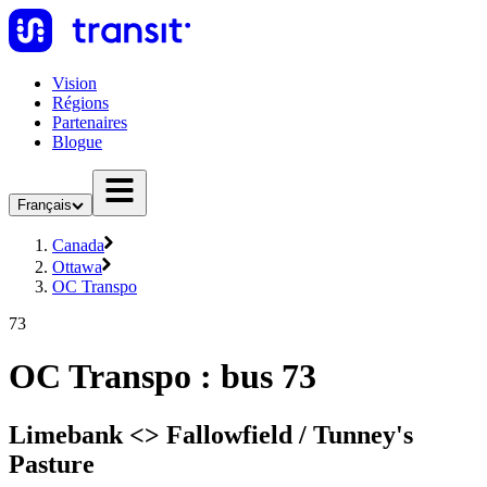
Vision
Régions
Partenaires
Blogue
Français
Canada
Ottawa
OC Transpo
73
OC Transpo : bus 73
Limebank <​> Fallowfield / Tunney's
Pasture