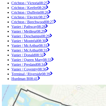
Crichton / Victoria
08:25
Crichton / Keefer
08:26
Crichton / Dufferin
08:26
Crichton / Electric
08:27
Crichton / Beechwood
08:27
Vanier / Pathway
08:28
Vanier / Meilleur
08:29
Vanier / Deschamps
08:29
Vanier / Montréal
08:30
Vanier / McArthur
08:31
Vanier / McArthur
08:31
Vanier / Donald
08:32
Vanier / Queen Mary
08:33
Vanier / Presland
08:34
Vanier / Coventry
08:36
Terminal / Riverside
08:39
Hurdman B
08:41