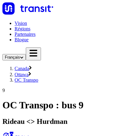
Vision
Régions
Partenaires
Blogue
Français
Canada
Ottawa
OC Transpo
9
OC Transpo : bus 9
Rideau <​> Hurdman