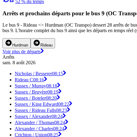
52 % du temps
Arrêts et prochains départs pour le bus 9 (OC Transp
Le bus 9 - Rideau <​> Hurdman (OC Transpo) dessert 28 arrêts de bus à
bus 9. L'horaire complet du bus 9 ainsi que les départs en temps réel (
Hurdman
Rideau
Voir plus de départs
Arrêts
sam. 8 août 2026
Nicholas / Besserer
08:15
Rideau C
08:16
Sussex / Murray
08:18
Sussex / Bruyère
08:19
Sussex / Boteler
08:20
Sussex / King Edward
08:22
Sussex / Rideau Falls
08:23
Sussex / Alexander
08:24
Alexander / Thomas
08:24
Alexander / Charles
08:24
Crichton / Union
08:25