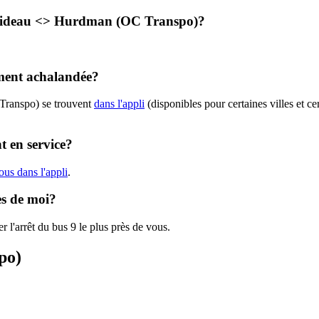
 - Rideau <​> Hurdman (OC Transpo)?
ement achalandée?
 Transpo) se trouvent
dans l'appli
(disponibles pour certaines villes et ce
t en service?
us dans l'appli
.
ès de moi?
r l'arrêt du bus 9 le plus près de vous.
po)