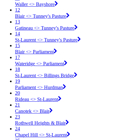
Waller <​> Bayshore
12
Blair <​> Tunney's Pasture
13
Gatineau <​> Tunney's Pasture
14
St-Laurent <​> Tunney's Pasture
15
Blair <​> Parliament
17
Wateridge <​> Parliament
18
St-Laurent <​> Billings Bridge
19
Parliament <​> Hurdman
20
Rideau <​> St-Laurent
21
Canotek <​> Blair
23
Rothwell Heights & Blair
24
Chapel Hill <​> St-Laurent