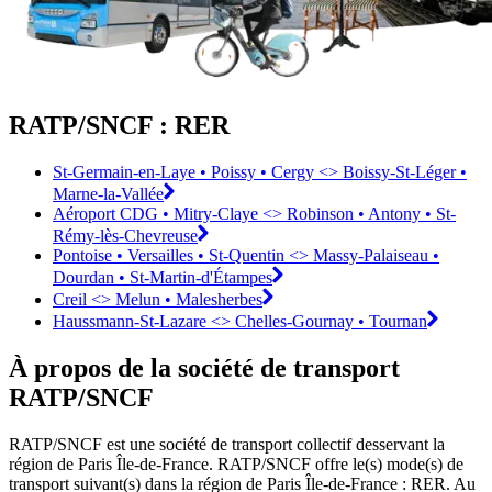
RATP/SNCF : RER
St-Germain-en-Laye • Poissy • Cergy <>︎ Boissy-St-Léger •
Marne-la-Vallée
Aéroport CDG • Mitry-Claye <>︎ Robinson • Antony • St-
Rémy-lès-Chevreuse
Pontoise • Versailles • St-Quentin <>︎ Massy-Palaiseau •
Dourdan • St-Martin-d'Étampes
Creil <>︎ Melun • Malesherbes
Haussmann-St-Lazare <>︎ Chelles-Gournay • Tournan
À propos de la société de transport
RATP/SNCF
RATP/SNCF est une société de transport collectif desservant la
région de Paris Île-de-France. RATP/SNCF offre le(s) mode(s) de
transport suivant(s) dans la région de Paris Île-de-France : RER. Au