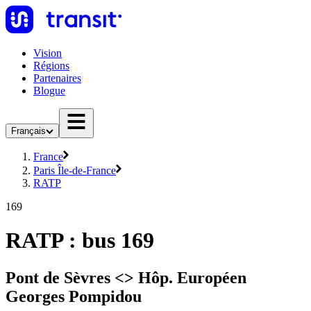
Vision
Régions
Partenaires
Blogue
Français
France
Paris Île-de-France
RATP
169
RATP : bus 169
Pont de Sèvres <> Hôp. Européen
Georges Pompidou