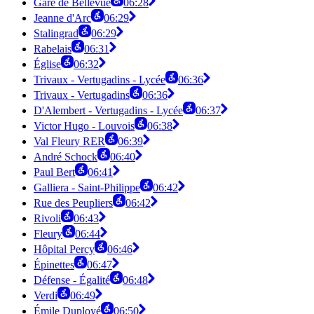
Gare de Bellevue
06:28
Jeanne d'Arc
06:29
Stalingrad
06:29
Rabelais
06:31
Église
06:32
Trivaux - Vertugadins - Lycée
06:36
Trivaux - Vertugadins
06:36
D'Alembert - Vertugadins - Lycée
06:37
Victor Hugo - Louvois
06:38
Val Fleury RER
06:39
André Schock
06:40
Paul Bert
06:41
Galliera - Saint-Philippe
06:42
Rue des Peupliers
06:42
Rivoli
06:43
Fleury
06:44
Hôpital Percy
06:46
Épinettes
06:47
Défense - Égalité
06:48
Verdi
06:49
Émile Duployé
06:50