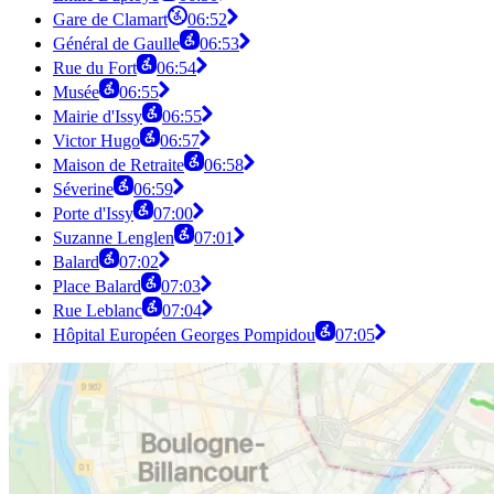
Gare de Clamart
06:52
Général de Gaulle
06:53
Rue du Fort
06:54
Musée
06:55
Mairie d'Issy
06:55
Victor Hugo
06:57
Maison de Retraite
06:58
Séverine
06:59
Porte d'Issy
07:00
Suzanne Lenglen
07:01
Balard
07:02
Place Balard
07:03
Rue Leblanc
07:04
Hôpital Européen Georges Pompidou
07:05