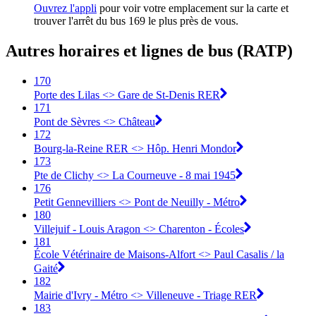
Ouvrez l'appli
pour voir votre emplacement sur la carte et
trouver l'arrêt du bus 169 le plus près de vous.
Autres horaires et lignes de bus (RATP)
170
Porte des Lilas <> Gare de St-Denis RER
171
Pont de Sèvres <> Château
172
Bourg-la-Reine RER <> Hôp. Henri Mondor
173
Pte de Clichy <> La Courneuve - 8 mai 1945
176
Petit Gennevilliers <> Pont de Neuilly - Métro
180
Villejuif - Louis Aragon <> Charenton - Écoles
181
École Vétérinaire de Maisons-Alfort <> Paul Casalis / la
Gaité
182
Mairie d'Ivry - Métro <> Villeneuve - Triage RER
183