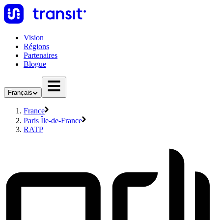
Vision
Régions
Partenaires
Blogue
Français
France
Paris Île-de-France
RATP