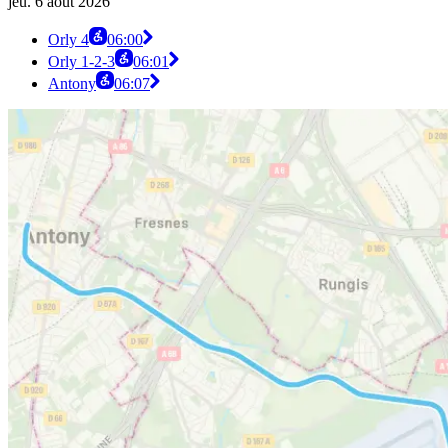
jeu. 6 août 2026
Orly 4
06:00
Orly 1-2-3
06:01
Antony
06:07