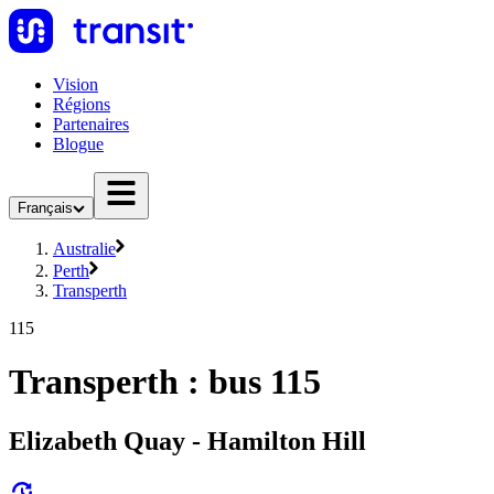
Vision
Régions
Partenaires
Blogue
Français
Australie
Perth
Transperth
115
Transperth : bus 115
Elizabeth Quay - Hamilton Hill