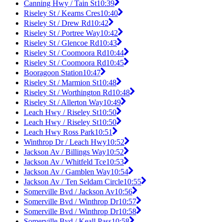
Canning Hwy / Tain St
10:39
Riseley St / Kearns Cres
10:40
Riseley St / Drew Rd
10:42
Riseley St / Portree Way
10:42
Riseley St / Glencoe Rd
10:43
Riseley St / Coomoora Rd
10:44
Riseley St / Coomoora Rd
10:45
Booragoon Station
10:47
Riseley St / Marmion St
10:48
Riseley St / Worthington Rd
10:48
Riseley St / Allerton Way
10:49
Leach Hwy / Riseley St
10:50
Leach Hwy / Riseley St
10:50
Leach Hwy Ross Park
10:51
Winthrop Dr / Leach Hwy
10:52
Jackson Av / Billings Way
10:52
Jackson Av / Whitfeld Tce
10:53
Jackson Av / Gamblen Way
10:54
Jackson Av / Ten Seldam Circle
10:55
Somerville Bvd / Jackson Av
10:56
Somerville Bvd / Winthrop Dr
10:57
Somerville Bvd / Winthrop Dr
10:58
Somerville Bvd / Keall Pass
10:58