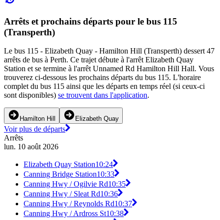
Arrêts et prochains départs pour le bus 115
(Transperth)
Le bus 115 - Elizabeth Quay - Hamilton Hill (Transperth) dessert 47
arrêts de bus à Perth. Ce trajet débute à l'arrêt Elizabeth Quay
Station et se termine à l'arrêt Unnamed Rd Hamilton Hill Hall. Vous
trouverez ci-dessous les prochains départs du bus 115. L'horaire
complet du bus 115 ainsi que les départs en temps réel (si ceux-ci
sont disponibles)
se trouvent dans l'application
.
Hamilton Hill
Elizabeth Quay
Voir plus de départs
Arrêts
lun. 10 août 2026
Elizabeth Quay Station
10:24
Canning Bridge Station
10:33
Canning Hwy / Ogilvie Rd
10:35
Canning Hwy / Sleat Rd
10:36
Canning Hwy / Reynolds Rd
10:37
Canning Hwy / Ardross St
10:38