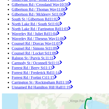
Gilbertson Rd / Crossland Way
10:59
Gilbertson Rd / Thomas Way
11:00
Gilbertson Rd / Mckleery St
11:00
South St / Gilbertson Rd
11:02
North Lake Rd / South St
11:02
North Lake Rd / Farrington Rd
11:03
Waverley Rd / Juliet Rd
11:04
Waverley Rd / Theseus Way
11:06
Counsel Rd / Dorcas Way
11:07
Counsel Rd / Simons St
11:09
Counsel Rd / Locket St
11:09
Ralston St / Purvis St.
11:11
Carmody St / Oconnell St
11:11
Forrest Rd / Berry St
11:13
Forrest Rd / Frederick Rd
11:14
Forrest Rd / Fortini Ct
11:15
Carrington St / Rockingham Rd
11:18
Unnamed Rd Hamilton Hill Hall
11:19