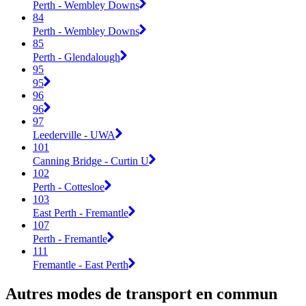
Perth - Wembley Downs
84
Perth - Wembley Downs
85
Perth - Glendalough
95
95
96
96
97
Leederville - UWA
101
Canning Bridge - Curtin U
102
Perth - Cottesloe
103
East Perth - Fremantle
107
Perth - Fremantle
111
Fremantle - East Perth
Autres modes de transport en commun