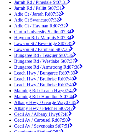
Jarrah Rd / Pinedale St
07:31
Jarrah Rd / Pallitt St
07:31
Adie Ct / Jarrah Rd
07:32
Adie Ct Swancare
07:32
Adie Ct / Hayman Rd
07:32
Curtin University Station
07:34
Hayman Rd / Marquis St
07:34
Lawson St / Beveridge St
07:35
Lawson St / Farnham St
07:35
Bungaree Rd / Teaguer St
07:36
Bungaree Rd / Westlake St
07:37
Bungaree Rd / Armstrong Rd
07:38
Leach Hwy / Bungaree Rd
07:39
Leach Hwy / Braibrise Rd
07:40
Leach Hwy / Braibrise Rd
07:40
Manning Rd / Leach Hwy
07:42
Manning Rd / Hamilton St
07:44
Albany Hwy / George Way
07:45
Albany Hwy / Fletcher St
07:47
Cecil Av / Albany Hwy
07:48
Cecil Av / Carousel Rd
07:50
Cecil Av / Sevenoaks St
07:51
Cannington Station
07:52