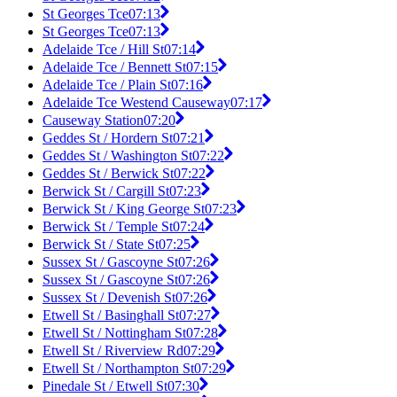
St Georges Tce
07:13
St Georges Tce
07:13
Adelaide Tce / Hill St
07:14
Adelaide Tce / Bennett St
07:15
Adelaide Tce / Plain St
07:16
Adelaide Tce Westend Causeway
07:17
Causeway Station
07:20
Geddes St / Hordern St
07:21
Geddes St / Washington St
07:22
Geddes St / Berwick St
07:22
Berwick St / Cargill St
07:23
Berwick St / King George St
07:23
Berwick St / Temple St
07:24
Berwick St / State St
07:25
Sussex St / Gascoyne St
07:26
Sussex St / Gascoyne St
07:26
Sussex St / Devenish St
07:26
Etwell St / Basinghall St
07:27
Etwell St / Nottingham St
07:28
Etwell St / Riverview Rd
07:29
Etwell St / Northampton St
07:29
Pinedale St / Etwell St
07:30