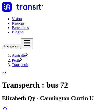
Vision
Régions
Partenaires
Blogue
Français
Australie
Perth
Transperth
72
Transperth : bus 72
Elizabeth Qy - Cannington Curtin U