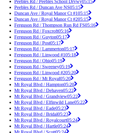
Peebles Rd / Peebles School Drvwy
05:15
Peebles Rd / Duncan Ave NS
05:15
Duncan Ave / Royal Manor Ct #1
05:15
Duncan Ave / Royal Manor Ct #2
05:15
Ferguson Rd / Thompson Run Rd FS
05:16
Ferguson Rd / Foxcroft
05:16
Ferguson Rd / Guyton
05:17
Ferguson Rd / Post
05:17
Ferguson Rd / Lammerton
05:17
Ferguson Rd / Linwood #1
05:18
Ferguson Rd / Ohio
05:19
Ferguson Rd / Sweeney
05:19
Ferguson Rd / Linwood #2
05:20
Ferguson Rd / Mt Royal
05:20
Mt Royal Blvd / Hampton
05:20
Mt Royal Blvd / Dehaven
05:22
Mt Royal Blvd / Grandview
05:22
Mt Royal Blvd / Elfinwild Lane
05:22
Mt Royal Blvd / Eade
05:23
Mt Royal Blvd / Bridal
05:23
Mt Royal Blvd / Royalcourt
05:24
Mt Royal Blvd / Hartle
05:24
Mt Royal Blvd / Scott
05:24