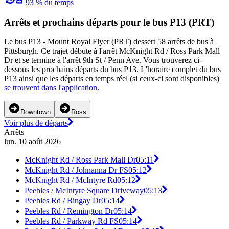
93 % du temps
Arrêts et prochains départs pour le bus P13 (PRT)
Le bus P13 - Mount Royal Flyer (PRT) dessert 58 arrêts de bus à
Pittsburgh. Ce trajet débute à l'arrêt McKnight Rd / Ross Park Mall
Dr et se termine à l'arrêt 9th St / Penn Ave. Vous trouverez ci-
dessous les prochains départs du bus P13. L'horaire complet du bus
P13 ainsi que les départs en temps réel (si ceux-ci sont disponibles)
se trouvent dans l'application
.
Downtown
Ross
Voir plus de départs
Arrêts
lun. 10 août 2026
McKnight Rd / Ross Park Mall Dr
05:11
McKnight Rd / Johnanna Dr FS
05:12
McKnight Rd / McIntyre Rd
05:12
Peebles / McIntyre Square Driveway
05:13
Peebles Rd / Bingay Dr
05:14
Peebles Rd / Remington Dr
05:14
Peebles Rd / Parkway Rd FS
05:14