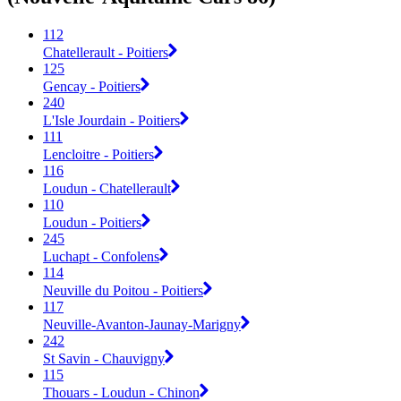
112
Chatellerault - Poitiers
125
Gencay - Poitiers
240
L'Isle Jourdain - Poitiers
111
Lencloitre - Poitiers
116
Loudun - Chatellerault
110
Loudun - Poitiers
245
Luchapt - Confolens
114
Neuville du Poitou - Poitiers
117
Neuville-Avanton-Jaunay-Marigny
242
St Savin - Chauvigny
115
Thouars - Loudun - Chinon