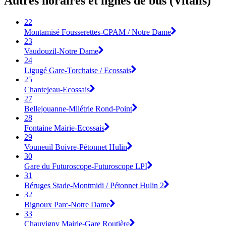
Autres horaires et lignes de bus (Vitalis)
22
Montamisé Fousserettes-CPAM / Notre Dame
23
Vaudouzil-Notre Dame
24
Ligugé Gare-Torchaise / Ecossais
25
Chantejeau-Ecossais
27
Bellejouanne-Milétrie Rond-Point
28
Fontaine Mairie-Ecossais
29
Vouneuil Boivre-Pétonnet Hulin
30
Gare du Futuroscope-Futuroscope LPI
31
Béruges Stade-Montmidi / Pétonnet Hulin 2
32
Bignoux Parc-Notre Dame
33
Chauvigny Mairie-Gare Routière