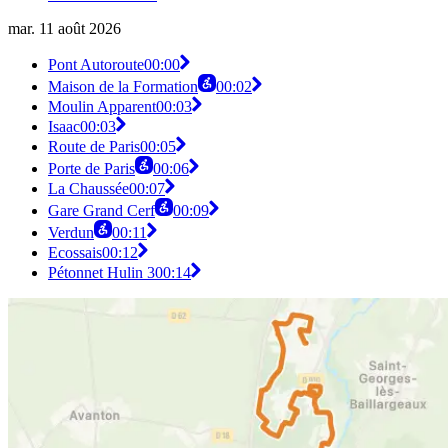
mar. 11 août 2026
Pont Autoroute
00:00
Maison de la Formation
00:02
Moulin Apparent
00:03
Isaac
00:03
Route de Paris
00:05
Porte de Paris
00:06
La Chaussée
00:07
Gare Grand Cerf
00:09
Verdun
00:11
Ecossais
00:12
Pétonnet Hulin 3
00:14