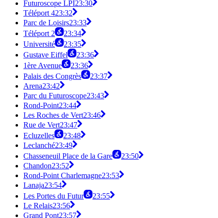
Futuroscope LPI
23:30
Téléport 4
23:32
Parc de Loisirs
23:33
Téléport 2
23:34
Université
23:35
Gustave Eiffel
23:36
1ère Avenue
23:36
Palais des Congrès
23:37
Arena
23:42
Parc du Futuroscope
23:43
Rond-Point
23:44
Les Roches de Vert
23:46
Rue de Vert
23:47
Ecluzelles
23:48
Leclanché
23:49
Chasseneuil Place de la Gare
23:50
Chandon
23:52
Rond-Point Charlemagne
23:53
Lanaja
23:54
Les Portes du Futur
23:55
Le Relais
23:56
Grand Pont
23:57