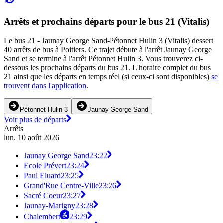
Arrêts et prochains départs pour le bus 21 (Vitalis)
Le bus 21 - Jaunay George Sand-Pétonnet Hulin 3 (Vitalis) dessert
40 arrêts de bus à Poitiers. Ce trajet débute à l'arrêt Jaunay George
Sand et se termine à l'arrêt Pétonnet Hulin 3. Vous trouverez ci-
dessous les prochains départs du bus 21. L'horaire complet du bus
21 ainsi que les départs en temps réel (si ceux-ci sont disponibles)
se
trouvent dans l'application
.
Pétonnet Hulin 3
Jaunay George Sand
Voir plus de départs
Arrêts
lun. 10 août 2026
Jaunay George Sand
23:22
Ecole Prévert
23:24
Paul Eluard
23:25
Grand'Rue Centre-Ville
23:26
Sacré Coeur
23:27
Jaunay-Marigny
23:28
Chalembert
23:29