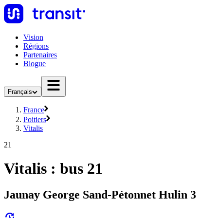
Vision
Régions
Partenaires
Blogue
Français
France
Poitiers
Vitalis
21
Vitalis : bus 21
Jaunay George Sand-Pétonnet Hulin 3