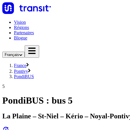
Vision
Régions
Partenaires
Blogue
Français
France
Pontivy
PondiBUS
5
PondiBUS : bus 5
La Plaine – St-Niel – Kério – Noyal-Pontiv