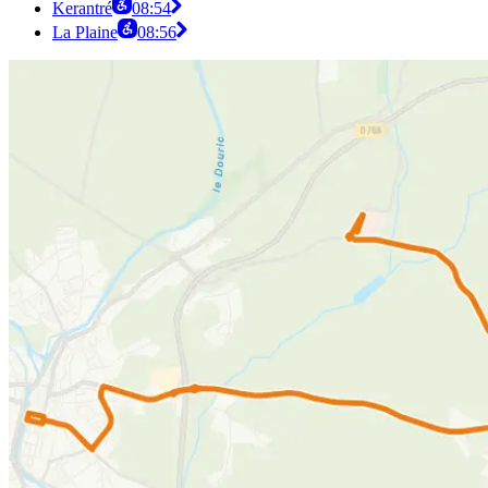
Kerantré
08:54
La Plaine
08:56