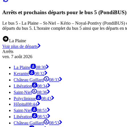
Arrêts et prochains départs pour le bus 5 (PondiBUS)
Le bus 5 - La Plaine – St-Niel – Kério – Noyal-Pontivy (PondiBUS) dess
départs du bus 5. L'horaire complet du bus 5 ainsi que les départs en t
La Plaine
Voir plus de départs
Arrêts
ven. 7 août 2026
La Plaine
08:30
Kerantré
08:32
Château Gaillard
08:33
Libération
08:34
Saint-Niel
08:36
Polyclinique
08:43
Hôpital
08:44
Saint-Niel
08:51
Libération
08:52
Château Gaillard
08:53